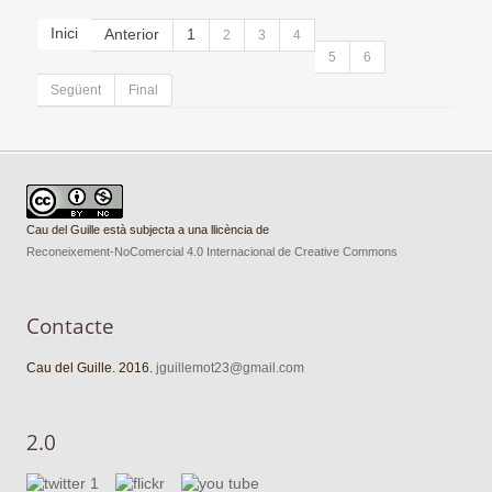
Inici
Anterior
1
2
3
4
5
6
Següent
Final
Cau del Guille està subjecta a una llicència de
Reconeixement-NoComercial 4.0 Internacional de Creative Commons
Contacte
Cau del Guille. 2016.
jguillemot23@gmail.com
2.0