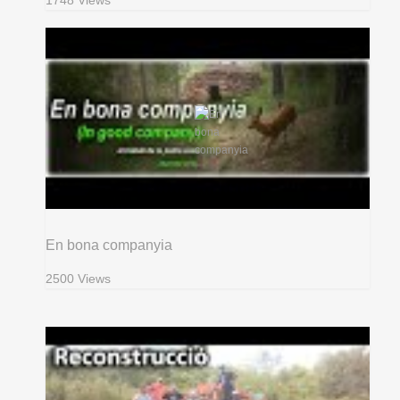
1748 Views
En bona companyia
2500 Views