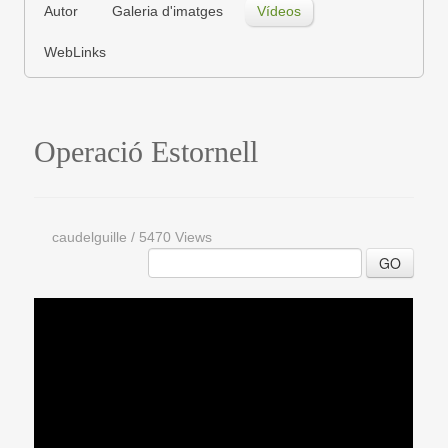
Autor
Galeria d'imatges
Vídeos
WebLinks
Operació Estornell
caudelguille
/
5470 Views
GO