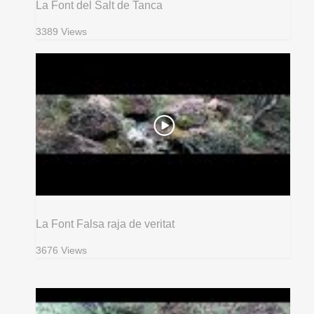
La Font del Salt de Tanca
3389 Views
La Font Falsa raja de veritat
3676 Views