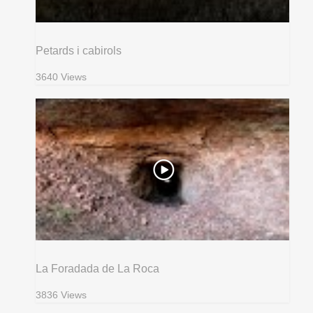
Petards i cabirols
3640 Views
La Foradada de La Roca
3836 Views