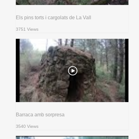
Els pins torts i cargolats de La Vall
3751 Views
Barraca amb sorpresa
3540 Views