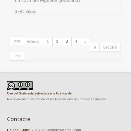
La cova del Figueret (foradada)
3791 Views
Inici
3
Anterior
1
2
4
5
6
Següent
Final
Cau del Guille està subjecta a una llicència de
Reconeixement-NoComercial 4.0 Internacional de Creative Commons
Contacte
Cau del Guille. 2016.
jguillemot23@gmail.com