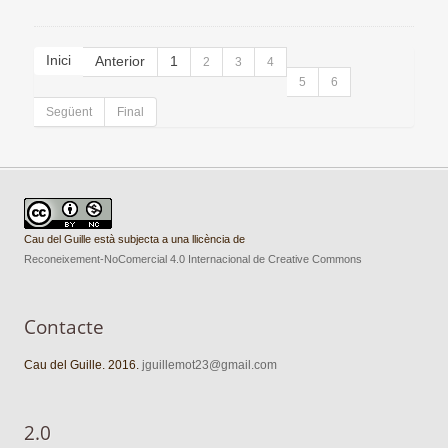
Inici
Anterior
1
2
3
4
5
6
Següent
Final
Cau del Guille està subjecta a una llicència de
Reconeixement-NoComercial 4.0 Internacional de Creative Commons
Contacte
Cau del Guille. 2016.
jguillemot23@gmail.com
2.0