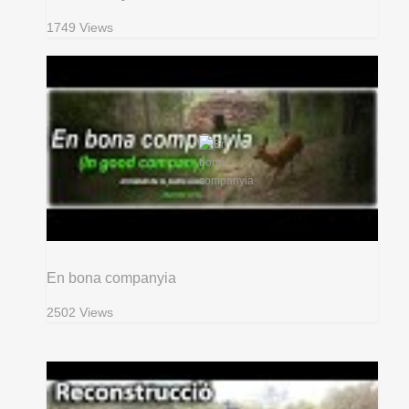
1749 Views
En bona companyia
2502 Views