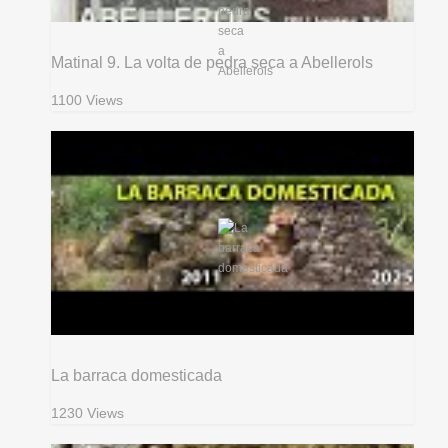
Matinal 9. La volta de pedra seca a Abellerols
1100 Views
La barraca domesticada
1230 Views