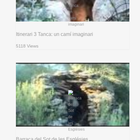
Itinerari 3 Tanca: un camí imaginari
5118 Views
Barraca del Sot de les Esglésies