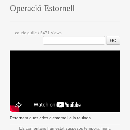
Operació Estornell
caudelguille
/
5471 Views
GO
Retornem dues cries d'estornell a la teulada
Els comentaris han estat suspesos temporalment.