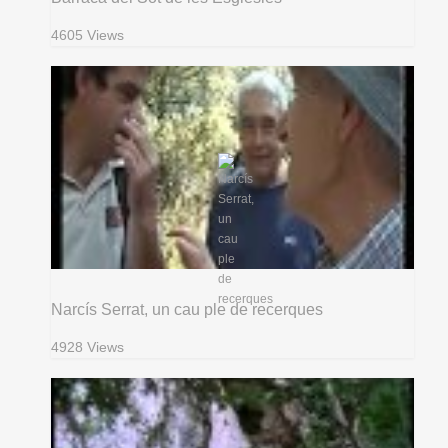
4605 Views
Narcís Serrat, un cau ple de recerques
4928 Views