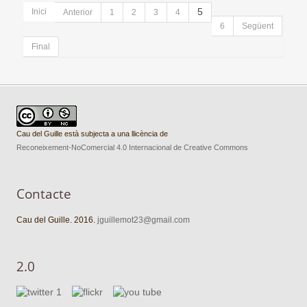
Inici
5
Anterior
1
2
3
4
6
Següent
Final
Cau del Guille està subjecta a una llicència de
Reconeixement-NoComercial 4.0 Internacional de Creative Commons
Contacte
Cau del Guille. 2016.
jguillemot23@gmail.com
2.0