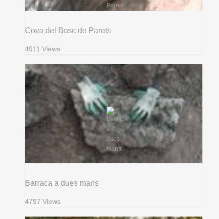
Cova del Bosc de Parets
4911 Views
Barraca a dues mans
4797 Views