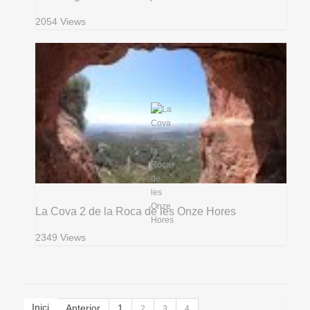
2054 Views
La Cova 2 de la Roca de les Onze Hores
2349 Views
Inici
Anterior
1
2
3
4