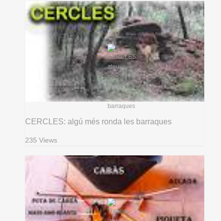
CERCLES: algú més ronda les barraques
235 Views