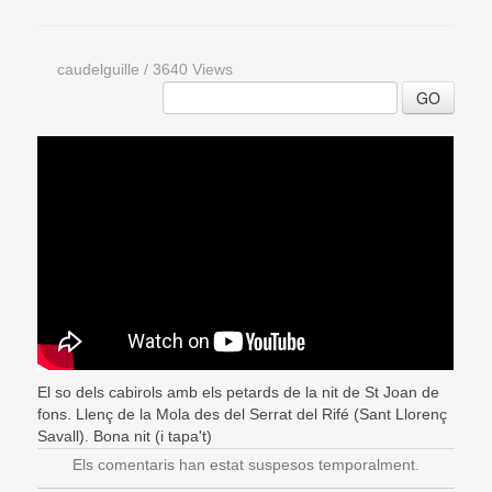
caudelguille
/
3640 Views
GO
El so dels cabirols amb els petards de la nit de St Joan de
fons. Llenç de la Mola des del Serrat del Rifé (Sant Llorenç
Savall). Bona nit (i tapa't)
Els comentaris han estat suspesos temporalment.