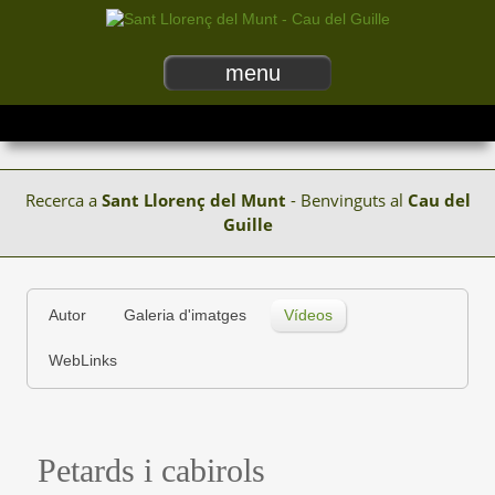
menu
Recerca a
Sant Llorenç del Munt
- Benvinguts al
Cau del
Guille
Autor
Galeria d'imatges
Vídeos
WebLinks
Petards i cabirols