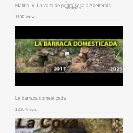
Matinal 9. La volta de pedra seca a Abellerols
1100 Views
La barraca domesticada
1230 Views