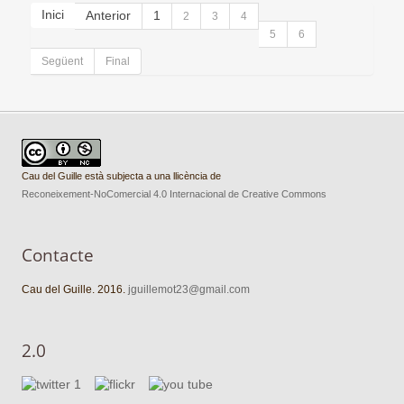
Inici
Anterior
1
2
3
4
5
6
Següent
Final
Cau del Guille està subjecta a una llicència de
Reconeixement-NoComercial 4.0 Internacional de Creative Commons
Contacte
Cau del Guille. 2016.
jguillemot23@gmail.com
2.0