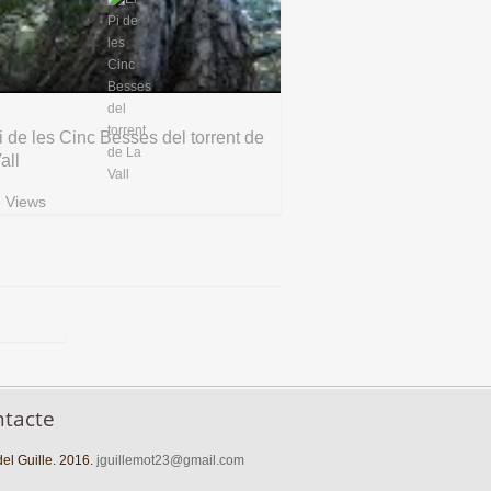
i de les Cinc Besses del torrent de
all
 Views
ntacte
el Guille. 2016.
jguillemot23@gmail.com