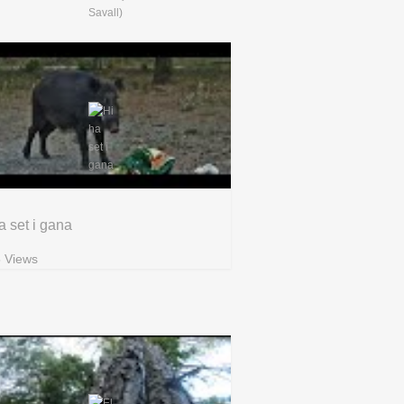
a set i gana
 Views