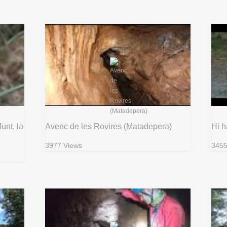
unt, la
Avenc de les Rovires (Matadepera)
Hi h
3977 Views
3455