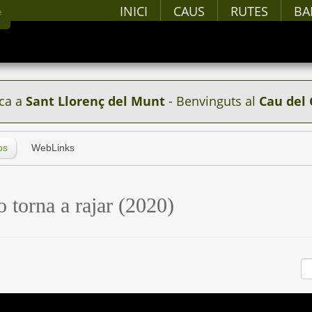
INICI
CAUS
RUTES
BA
ca a
Sant Llorenç del Munt
- Benvinguts al
Cau del 
os
WebLinks
o torna a rajar (2020)