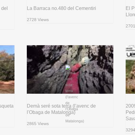
 del
La Barraca no.480 del Cementiri
El P
Llor
2728 Views
2701
squeta
Demà seré sota terra (l'avenc de
2009
l'Obaga de Matalonga)
Pedr
Sava
2865 Views
3294