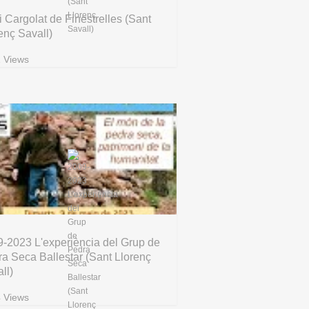
i Cargolat de Finestrelles (Sant
enç Savall)
 Views
-2023 L'experiència del Grup de
a Seca Ballestar (Sant Llorenç
ll)
 Views