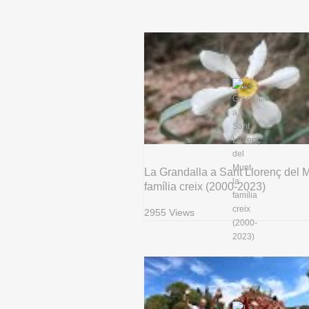
La Grandalla a Sant Llorenç del M
família creix (2000-2023)
2955 Views