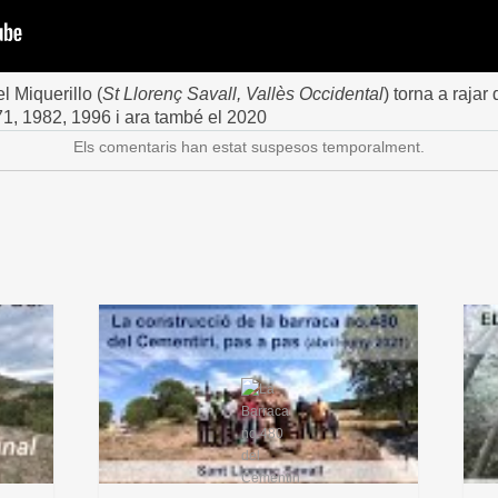
l Miquerillo (
St Llorenç Savall, Vallès Occidental
) torna a raja
71, 1982, 1996 i ara també el 2020
Els comentaris han estat suspesos temporalment.