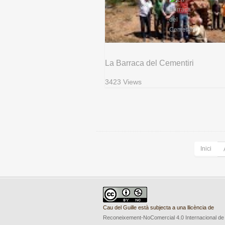
La Barraca del Cementiri
3423 Views
Inici
Cau del Guille està subjecta a una llicència de
Reconeixement-NoComercial 4.0 Internacional de