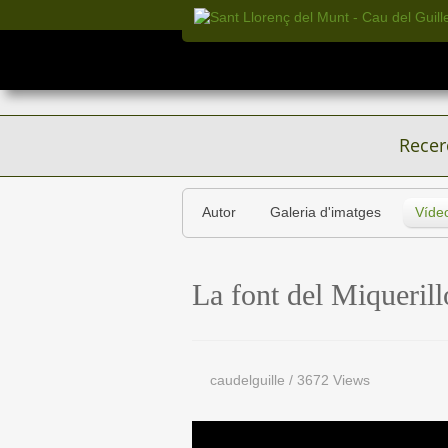
Recer
Autor
Galeria d'imatges
Víde
La font del Miquerill
caudelguille
/
3672 Views