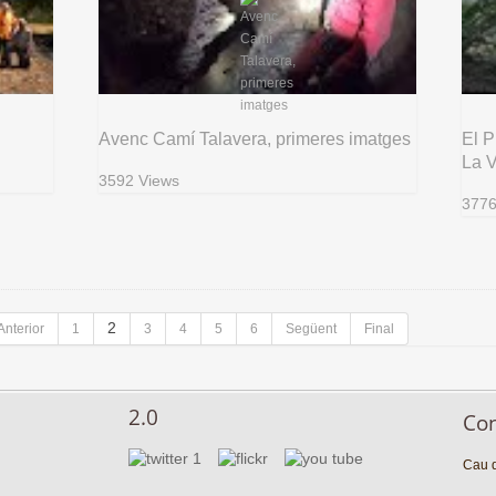
Avenc Camí Talavera, primeres imatges
El P
La V
3592 Views
3776
2
Anterior
1
3
4
5
6
Següent
Final
2.0
Co
Cau d