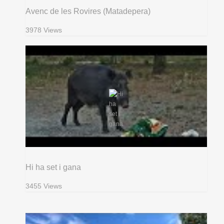
Avenc de les Rovires (Matadepera)
3978 Views
Hi ha set i gana
3455 Views