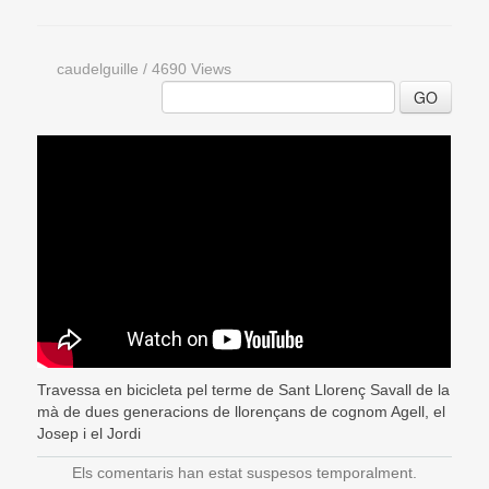
caudelguille
/
4690 Views
GO
Travessa en bicicleta pel terme de Sant Llorenç Savall de la
mà de dues generacions de llorençans de cognom Agell, el
Josep i el Jordi
Els comentaris han estat suspesos temporalment.