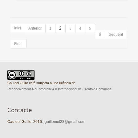
Inici
2
Anterior
1
3
4
5
6
Següent
Final
Cau del Guille està subjecta a una llicència de
Reconeixement-NoComercial 4.0 Internacional de Creative Commons
Contacte
Cau del Guille. 2016.
jguillemot23@gmail.com