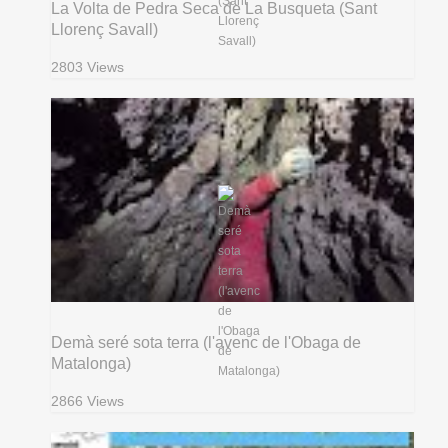
La Volta de Pedra Seca de La Busqueta (Sant
Llorenç Savall)
2803 Views
Demà seré sota terra (l'avenc de l'Obaga de
Matalonga)
2866 Views