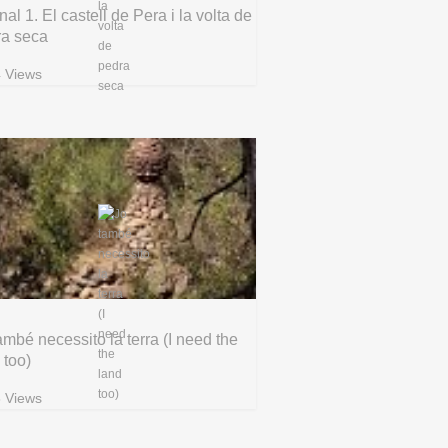
nal 1. El castell de Pera i la volta de
ra seca
 Views
ambé necessito la terra (I need the
 too)
 Views