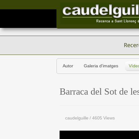
Recer
Autor
Galeria d'imatges
Víde
Barraca del Sot de le
caudelguille
/
4605 Views