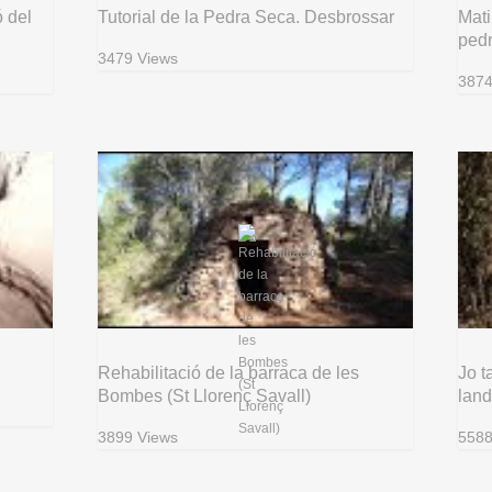
ó del
Tutorial de la Pedra Seca. Desbrossar
Mati
ped
3479 Views
3874
Rehabilitació de la barraca de les
Jo t
Bombes (St Llorenç Savall)
land
3899 Views
5588