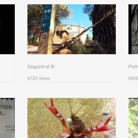
Seguint el fil
Pri
4723 Views
5925