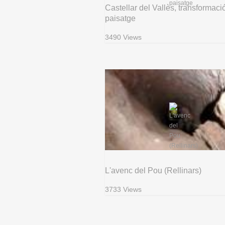
Castellar del Vallès, transformaci
paisatge
3490 Views
L'avenc del Pou (Rellinars)
3733 Views