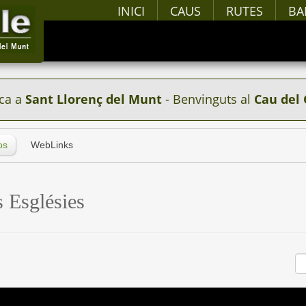
INICI
CAUS
RUTES
BA
ca a
Sant Llorenç del Munt
- Benvinguts al
Cau del 
os
WebLinks
s Esglésies