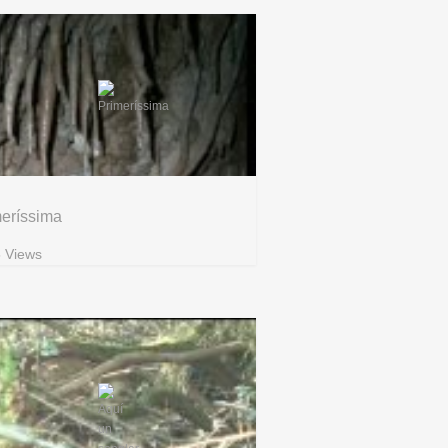
meríssima
 Views