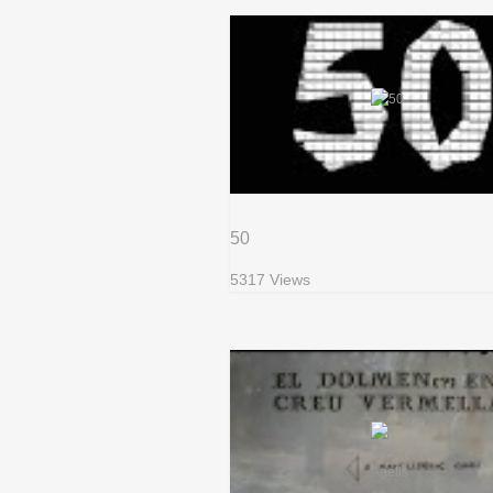
50
5317 Views