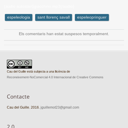
{audio autostart}giacchino.mp3{/audio}
espeleologia
sant llorenç savall
espeleopringuer
Els comentaris han estat suspesos temporalment.
Cau del Guille està subjecta a una llicència de
Reconeixement-NoComercial 4.0 Internacional de Creative Commons
Contacte
Cau del Guille. 2016.
jguillemot23@gmail.com
2.0