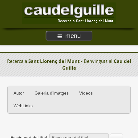
menu
Recerca a
Sant Llorenç del Munt
- Benvinguts al
Cau del
Guille
Autor
Galeria d'imatges
Vídeos
WebLinks
Escriu part del títol