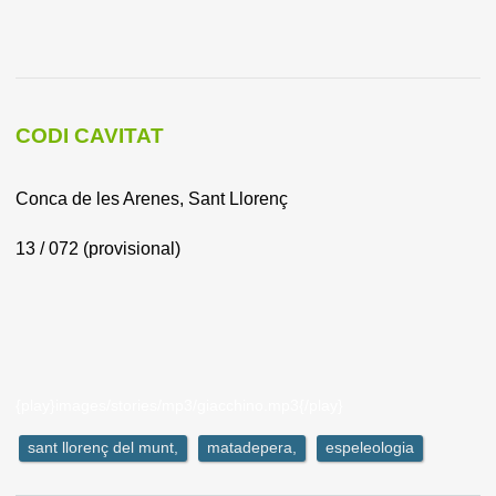
CODI CAVITAT
Conca de les Arenes, Sant Llorenç
13 / 072 (provisional)
{play}images/stories/mp3/giacchino.mp3{/play}
sant llorenç del munt,
matadepera,
espeleologia