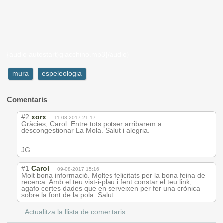
{audio autostart}giacchino.mp3{/audio}
mura
espeleologia
Comentaris
#2
xorx
11-08-2017 21:17
Gràcies, Carol. Entre tots potser arribarem a
descongestionar La Mola. Salut i alegria.
JG
#1
Carol
09-08-2017 15:16
Molt bona informació. Moltes felicitats per la bona feina de
recerca. Amb el teu vist-i-plau i fent constar el teu link,
agafo certes dades que en serveixen per fer una crònica
sobre la font de la pola. Salut
Actualitza la llista de comentaris