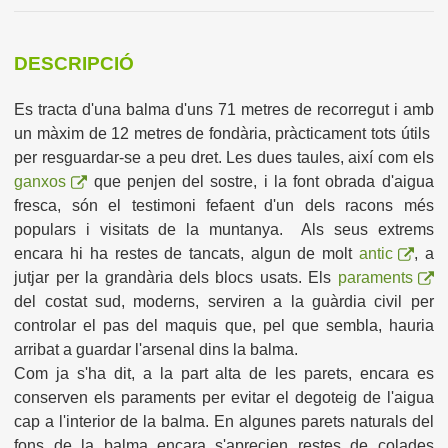
DESCRIPCIÓ
Es tracta d'una balma d'uns 71 metres de recorregut i amb
un màxim de 12 metres de fondària, pràcticament tots útils
per resguardar-se a peu dret. Les dues taules, així com els
ganxos
que penjen del sostre, i la font obrada d'aigua
fresca, són el testimoni fefaent d'un dels racons més
populars i visitats de la muntanya. Als seus extrems
encara hi ha restes de tancats, algun de molt
antic
, a
jutjar per la grandària dels blocs usats. Els
paraments
del costat sud, moderns, serviren a la guàrdia civil per
controlar el pas del maquis que, pel que sembla, hauria
arribat a guardar l'arsenal dins la balma.
Com ja s'ha dit, a la part alta de les parets, encara es
conserven els paraments per evitar el degoteig de l'aigua
cap a l'interior de la balma. En algunes parets naturals del
fons de la balma encara s'aprecien restes de colades