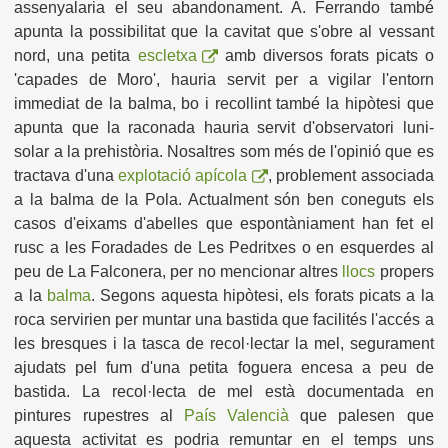
assenyalaria el seu abandonament. A. Ferrando també
apunta la possibilitat que la cavitat que s'obre al vessant
nord, una petita
escletxa
amb diversos forats picats o
'capades de Moro', hauria servit per a vigilar l'entorn
immediat de la balma, bo i recollint també la hipòtesi que
apunta que la raconada hauria servit d'observatori luni-
solar a la prehistòria. Nosaltres som més de l'opinió que es
tractava d'una
explotació apícola
, problement associada
a la balma de la Pola. Actualment són ben coneguts els
casos d'eixams d'abelles que espontàniament han fet el
rusc a les Foradades de Les Pedritxes o en esquerdes al
peu de La Falconera, per no mencionar altres
llocs
propers
a la
balma
. Segons aquesta hipòtesi, els forats picats a la
roca servirien per muntar una bastida que facilités l'accés a
les bresques i la tasca de recol·lectar la mel, segurament
ajudats pel fum d'una petita foguera encesa a peu de
bastida. La recol·lecta de mel està documentada en
pintures rupestres al
País Valencià
que palesen que
aquesta activitat es podria remuntar en el temps uns