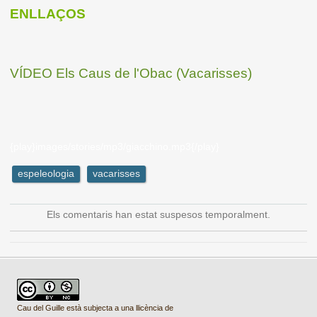
ENLLAÇOS
VÍDEO Els Caus de l'Obac (Vacarisses)
{play}images/stories/mp3/giacchino.mp3{/play}
espeleologia
vacarisses
Els comentaris han estat suspesos temporalment.
Cau del Guille està subjecta a una llicència de