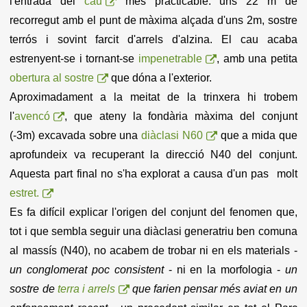
l'entrada del
cau
més practicable: uns 22 m de
recorregut amb el punt de màxima alçada d'uns 2m, sostre
terrós i sovint farcit d'arrels d'alzina. El cau acaba
estrenyent-se i tornant-se
impenetrable
, amb una petita
obertura al sostre
que dóna a l'exterior.
Aproximadament a la meitat de la trinxera hi trobem
l'
avencó
, que ateny la fondària màxima del conjunt
(-3m) excavada sobre una
diàclasi N60
que a mida que
aprofundeix va recuperant la direcció N40 del conjunt.
Aquesta part final no s'ha explorat a causa d'un pas molt
estret.
Es fa difícil explicar l'origen del conjunt del fenomen que,
tot i que sembla seguir una diàclasi generatriu ben comuna
al massís
(N40)
, no acabem de trobar ni en els materials -
un conglomerat poc consistent
- ni en la morfologia -
un
sostre de
terra i arrels
que farien pensar més aviat en un