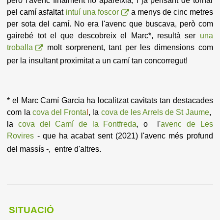
però l'avenc finalment no apareixia; i ja pensant de tornar
pel camí asfaltat
intuí una foscor
a menys de cinc metres
per sota del camí. No era l'avenc que buscava, però com
gairebé tot el que descobreix el Marc*, resultà ser
una
troballa
molt sorprenent, tant per les dimensions com
per la insultant proximitat a un camí tan concorregut!
* el Marc Camí Garcia ha localitzat cavitats tan destacades
com la
cova del Fronta
l
, la
cova de les Arrels de St Jaume
,
la
cova del Camí de la Fontfreda
, o l'
avenc de Les
Rovires
-
que ha acabat sent (2021) l'avenc més profund
del massís -,
entre d'altres.
SITUACIÓ