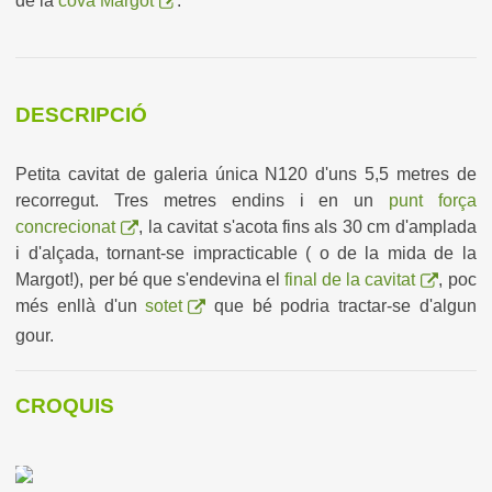
de la
cova Margot
.
DESCRIPCIÓ
Petita cavitat de galeria única N120 d'uns 5,5 metres de
recorregut. Tres metres endins i en un
punt força
concrecionat
, la cavitat s'acota fins als 30 cm d'amplada
i d'alçada, tornant-se impracticable ( o de la mida de la
Margot!), per bé que s'endevina el
final de la cavitat
, poc
més enllà d'un
sotet
que bé podria tractar-se d'algun
gour.
CROQUIS