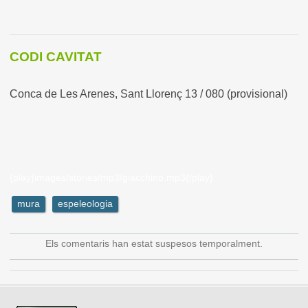
CODI CAVITAT
Conca de Les Arenes, Sant Llorenç 13 / 080 (provisional)
{play}images/stories/mp3/giacchino.mp3{/play}
mura
espeleologia
Els comentaris han estat suspesos temporalment.