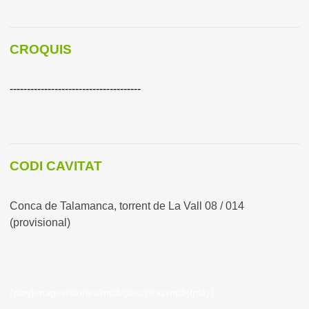
CROQUIS
--------------------------------------
CODI CAVITAT
Conca de Talamanca, torrent de La Vall 08 / 014
(provisional)
{play}images/stories/mp3/giacchino.mp3{/play}