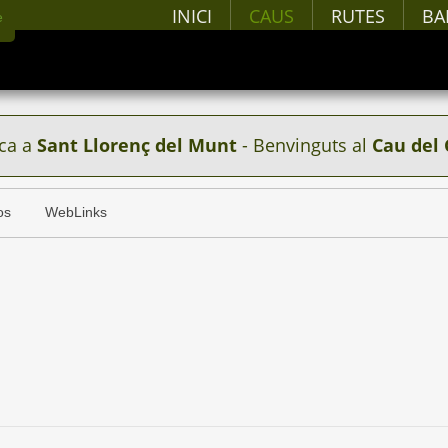
INICI
CAUS
RUTES
BA
ca a
Sant Llorenç del Munt
- Benvinguts al
Cau del 
os
WebLinks