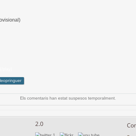
ovisional)
{/play}
leopringuer
Els comentaris han estat suspesos temporalment.
2.0
Co