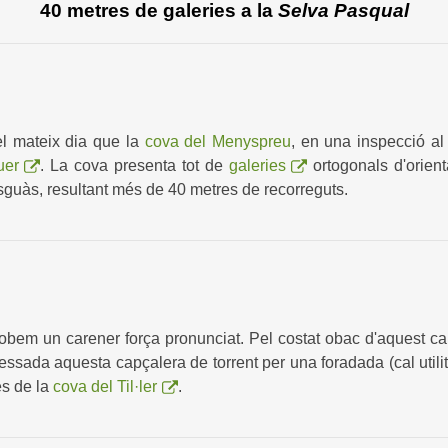
40 metres de galeries a la
Selva Pasqual
l mateix dia que la
cova del Menyspreu
, en una inspecció al
uer
. La cova presenta tot de
galeries
ortogonals d'orien
guàs, resultant més de 40 metres de recorreguts.
robem un carener força pronunciat. Pel costat obac d'aquest car
essada aquesta capçalera de torrent per una foradada (cal utilit
es de la
cova del Til·ler
.