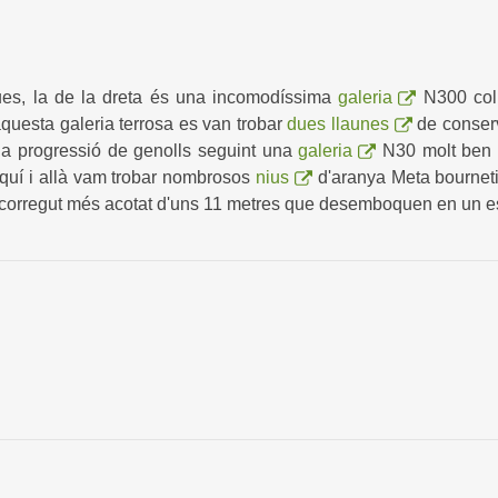
ues, la de la dreta és una incomodíssima
galeria
N300 col
aquesta galeria terrosa es van trobar
dues llaunes
de conser
la progressió de genolls seguint una
galeria
N30 molt ben p
Aquí i allà vam trobar nombrosos
nius
d'aranya Meta bournet
corregut més acotat d'uns 11 metres que desemboquen en un esp