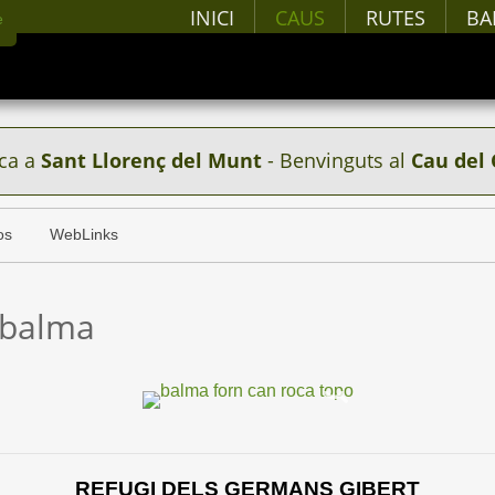
INICI
CAUS
RUTES
BA
ca a
Sant Llorenç del Munt
- Benvinguts al
Cau del 
os
WebLinks
 balma
REFUGI DELS GERMANS GIBERT