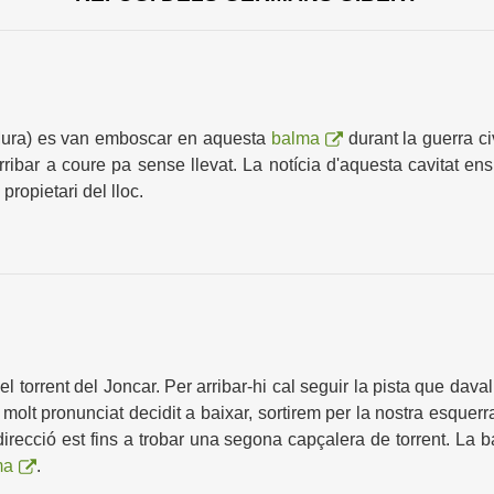
Mura) es van emboscar en aquesta
balma
durant la guerra ci
ibar a coure pa sense llevat. La notícia d'aquesta cavitat ens 
ropietari del lloc.
del torrent del Joncar. Per arribar-hi cal seguir la pista que dava
 molt pronunciat decidit a baixar, sortirem per la nostra esquer
recció est fins a trobar una segona capçalera de torrent. La b
ma
.