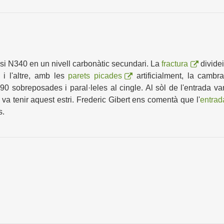
asi N340 en un nivell carbonàtic secundari. La
fractura
divide
 i l'altre, amb les
parets picades
artificialment, la cambr
0 sobreposades i paral·leles al cingle. Al sòl de l'entrada vam
va tenir aquest estri. Frederic Gibert ens comentà que l'
entrad
s.