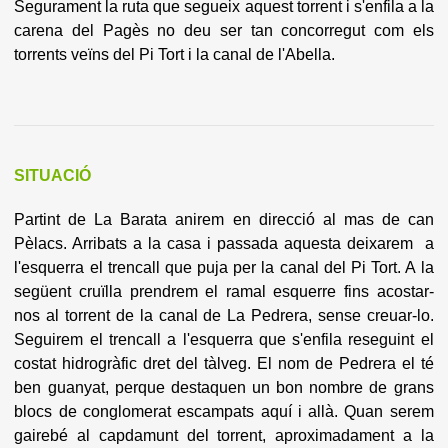
Segurament la ruta que segueix aquest torrent i s'enfila a la
carena del Pagès no deu ser tan concorregut com els
torrents veïns del Pi Tort i la canal de l'Abella.
SITUACIÓ
Partint de La Barata anirem en direcció al mas de can
Pèlacs. Arribats a la casa i passada aquesta deixarem a
l'esquerra el trencall que puja per la canal del Pi Tort. A la
següent cruïlla prendrem el ramal esquerre fins acostar-
nos al torrent de la canal de La Pedrera, sense creuar-lo.
Seguirem el trencall a l'esquerra que s'enfila reseguint el
costat hidrogràfic dret del tàlveg. El nom de Pedrera el té
ben guanyat, perque destaquen un bon nombre de grans
blocs de conglomerat escampats aquí i allà. Quan serem
gairebé al capdamunt del torrent, aproximadament a la