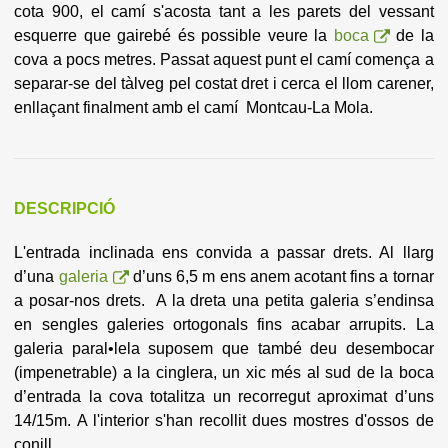
cota 900, el camí s'acosta tant a les parets del vessant
esquerre que gairebé és possible veure la
boca
de la
cova a pocs metres. Passat aquest punt el camí comença a
separar-se del tàlveg pel costat dret i cerca el llom carener,
enllaçant finalment amb el camí Montcau-La Mola.
DESCRIPCIÓ
L'entrada inclinada ens convida a passar drets. Al llarg
d’una
galeria
d’uns 6,5 m ens anem acotant fins a tornar
a posar-nos drets. A la dreta una petita galeria s’endinsa
en sengles galeries ortogonals fins acabar arrupits. La
galeria paral•lela suposem que també deu desembocar
(impenetrable) a la cinglera, un xic més al sud de la boca
d’entrada la cova totalitza un recorregut aproximat d’uns
14/15m. A l'interior s'han recollit dues mostres d'ossos de
conill.