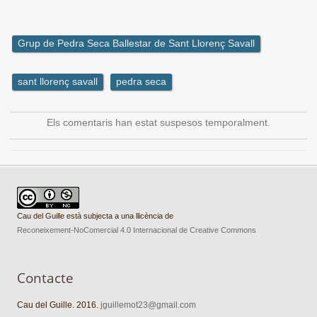
Grup de Pedra Seca Ballestar de Sant Llorenç Savall
sant llorenç savall
pedra seca
Els comentaris han estat suspesos temporalment.
Cau del Guille està subjecta a una llicència de
Reconeixement-NoComercial 4.0 Internacional de Creative Commons
Contacte
Cau del Guille. 2016.
jguillemot23@gmail.com