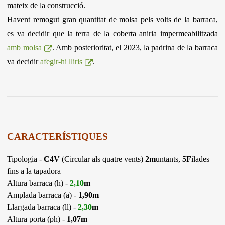
mateix de la construcció.
Havent remogut gran quantitat de molsa pels volts de la barraca,
es va decidir que la terra de la coberta aniria impermeabilitzada
amb molsa
. Amb posterioritat, el 2023, la padrina de la barraca
va decidir
afegir-hi lliris
.
CARACTERÍSTIQUES
Tipologia -
C4V
(Circular als quatre vents)
2m
untants,
5F
ilades
fins a la tapadora
Altura barraca (h) -
2,10
m
Amplada barraca (a) -
1,90m
Llargada barraca (ll) -
2,30
m
Altura porta (ph) -
1,07m