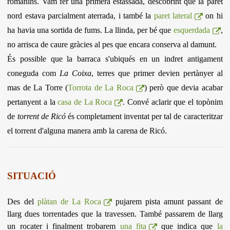
romanins. Vam fer una primera estassada, descobrint que la paret
nord estava parcialment aterrada, i també la
paret lateral
on hi
ha havia una sortida de fums. La llinda, per bé que
esquerdada
,
no arrisca de caure gràcies al pes que encara conserva al damunt.
És possible que la barraca s'ubiqués en un indret antigament
coneguda com
La Coixa
, terres que primer devien pertànyer al
mas de La Torre (
Torrota de La Roca
) però que devia acabar
pertanyent a la
casa de La Roca
. Convé aclarir que el topònim
de
torrent de Ricó
és completament inventat per tal de caracteritzar
el torrent d'alguna manera amb la carena de Ricó.
SITUACIÓ
Des del
plàtan de La Roca
pujarem pista amunt passant de
llarg dues torrentades que la travessen. També passarem de llarg
un rocater i finalment trobarem
una fita
que indica que
la