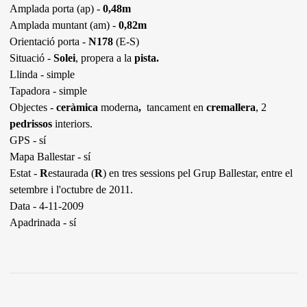
Amplada porta (ap) -
0,48m
Amplada muntant (am) -
0,82m
Orientació porta -
N178
(E-S)
Situació -
Solei
, propera a la
pista.
Llinda - simple
Tapadora - simple
Objectes -
ceràmica
moderna
,
tancament en
cremallera
, 2
pedrissos
interiors.
GPS - sí
Mapa Ballestar - sí
Estat -
R
estaurada (
R
) en tres sessions pel Grup Ballestar, entre el
setembre i l'octubre de 2011.
Data - 4-11-2009
Apadrinada - sí