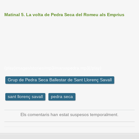
Matinal 5. La volta de Pedra Seca del Romeu als Emprius
{play}images/stories/mp3/marxapedra.mp3{/play}
Grup de Pedra Seca Ballestar de Sant Llorenç Savall
sant llorenç savall
pedra seca
Els comentaris han estat suspesos temporalment.