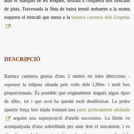
amb el Marquet de les Roques, deixant a l'esquerra dos trencalls
de pista. Travessada la línia de baixa tensió trobarem a la nostra
esquerra el trencall que mena a la
barraca carenera dels Emprius
.
DESCRIPCIÓ
Barraca carenera grossa d'uns 2 metres en totes direccions -
superant la mitjana situada pels volts dels 1,80m- i molt ben
proporcionada. És possible que originalment tingués algun tipus
de ràfec, tot i que avui ha quedat molt desdibuixat. La pedra
apareix força ben triada formant una
paret perfectament adobada
seguint una superposició d'anells successius. La llinda ve
acompanyada d'una sobrellinda per anar fent el tancament, i es