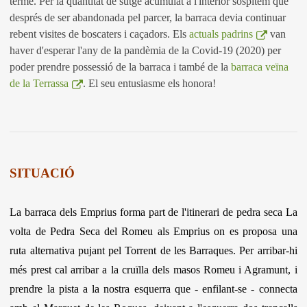
terme. Per la quantitat de sutge acumulat a l'interior sospitem que
després de ser abandonada pel parcer, la barraca devia continuar
rebent visites de boscaters i caçadors. Els
actuals padrins
van
haver d'esperar l'any de la pandèmia de la Covid-19 (2020) per
poder prendre possessió de la barraca i també de la
barraca veïna
de la Terrassa
. El seu entusiasme els honora!
SITUACIÓ
La barraca dels Emprius forma part de l'itinerari de pedra seca La
volta de Pedra Seca del Romeu als Emprius on es proposa una
ruta alternativa pujant pel Torrent de les Barraques. Per arribar-hi
més prest cal arribar a la cruïlla dels masos Romeu i Agramunt, i
prendre la pista a la nostra esquerra que - enfilant-se - connecta