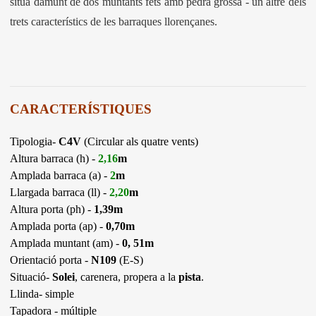
situa damunt de dos muntants fets amb pedra grossa - un altre dels
trets característics de les barraques llorençanes.
CARACTERÍSTIQUES
Tipologia-
C4V
(Circular als quatre vents)
Altura barraca (h) -
2,16
m
Amplada barraca (a) -
2
m
Llargada barraca (ll) -
2,20
m
Altura porta (ph) -
1,39m
Amplada porta (ap) -
0,70m
Amplada muntant (am) -
0, 51m
Orientació porta -
N109
(E-S)
Situació-
Solei
, carenera, propera a la
pista
.
Llinda- simple
Tapadora - múltiple