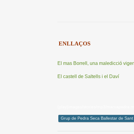
ENLLAÇOS
El mas Borrell, una maledicció vigen
El castell de Saltells i el Daví
{play}images/stories/mp3/marxapedra.m
Grup de Pedra Seca Ballestar de Sant 