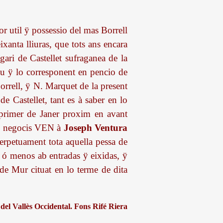
or util ÿ possessio del mas Borrell
ixanta lliuras, que tots ans encara
gari de Castellet sufraganea de la
reu ÿ lo corresponent en pencio de
Borrell, ÿ N. Marquet de la present
de Castellet, tant es à saber en lo
 primer de Janer proxim en avant
sos negocis VEN à
Joseph Ventura
perpetuament tota aquella pessa de
s ó menos ab entradas ÿ eixidas, ÿ
l de Mur cituat en lo terme de dita
del Vallès Occidental. Fons Rifé Riera