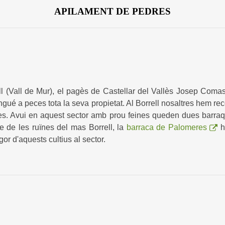
APILAMENT DE PEDRES
ll (Vall de Mur), el pagès de Castellar del Vallès Josep Comas
gué a peces tota la seva propietat. Al Borrell nosaltres hem re
yes. Avui en aquest sector amb prou feines queden dues barraq
e de les ruïnes del mas Borrell, la
barraca de Palomeres
h
gor d'aquests cultius al sector.