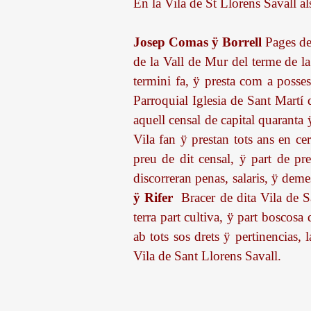
En la Vila de St Llorens Savall a
Josep Comas ÿ Borrell
Pages del
de la Vall de Mur del terme de la 
termini fa, ÿ presta com a posses
Parroquial Iglesia de Sant Martí 
aquell censal de capital quaranta 
Vila fan ÿ prestan tots ans en cer
preu de dit censal, ÿ part de pr
discorreran penas, salaris, ÿ dem
ÿ Rifer
Bracer de dita Vila de Sa
terra part cultiva, ÿ part boscos
ab tots sos drets ÿ pertinencias, 
Vila de Sant Llorens Savall.