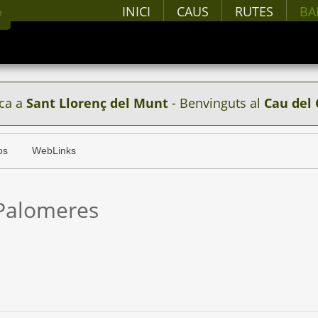
INICI
CAUS
RUTES
BA
ca a
Sant Llorenç del Munt
- Benvinguts al
Cau del 
os
WebLinks
 Palomeres