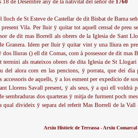
ls 18 de Desembre any de la nativitat del señor de
1760
 lloch de St Esteve de Castellar de dit Bisbat de Barna señ
present Vila. Per lluir ÿ quitar tot aquell censal de preu se
sor de dit mas Borrell als obrers de la Iglesia de Sant Llo
de Granera. Idem per lluir ÿ quitar vint y una lliura en p
ÿ dos lliuras () ell dit Comas, com à possessor de dit mas 
t termini als mateixos obrers de dita Iglesia de St Llogari 
eu del alora com en las pencions, ÿ porrata, que dei dia
es accessoris de aquells, ÿ a los esment per expedicio de 
nt Llorens Savall present, ÿ als seus, ÿ a qui ell voldrà 
a de sembraduras dos quarteras ÿ mitja de furment poch me
la qual divideix ÿ separa del referit Mas Borrell de la Val
Arxiu Històric de Terrassa - Arxiu Comarcal 