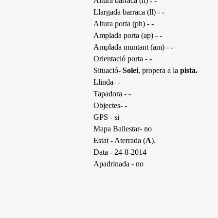
Altura barraca (h) -
-
Llargada barraca (ll) -
-
Altura porta (ph) -
-
Amplada porta (ap) -
-
Amplada muntant (am) -
-
Orientació porta -
-
Situació-
Solei
, propera a la
pista.
Llinda- -
Tapadora - -
Objectes-
-
GPS - si
Mapa Ballestar- no
Estat - Aterrada (
A
).
Data - 24-8-2014
Apadrinada - no