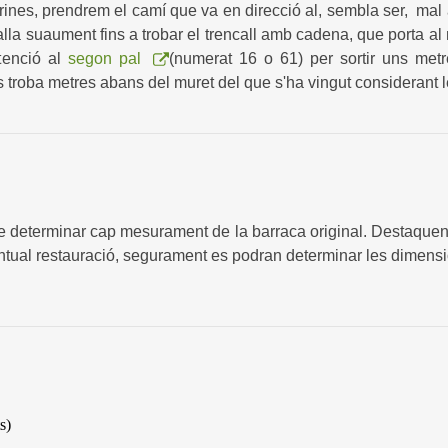
rines, prendrem el camí que va en direcció al, sembla ser, ma
valla suaument fins a trobar el trencall amb cadena, que porta a
atenció al
segon pal
(numerat 16 o 61) per sortir uns metre
s troba metres abans del muret del que s'ha vingut considerant 
e determinar cap mesurament de la barraca original. Destaquen
ntual restauració, segurament es podran determinar les dimensio
s)