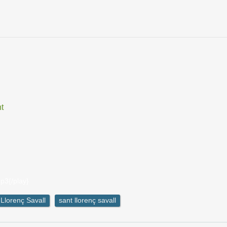
t
p3{/play}
Llorenç Savall
sant llorenç savall