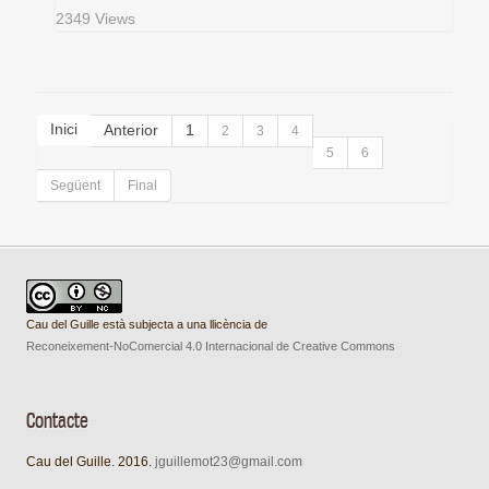
2349 Views
Inici
Anterior
1
2
3
4
5
6
Següent
Final
Cau del Guille està subjecta a una llicència de
Reconeixement-NoComercial 4.0 Internacional de Creative Commons
Contacte
Cau del Guille. 2016.
jguillemot23@gmail.com