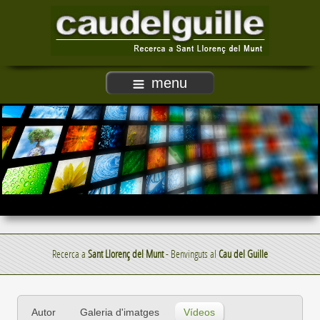
menu
Recerca a
Sant Llorenç del Munt
- Benvinguts al
Cau del Guille
Autor
Galeria d'imatges
Vídeos