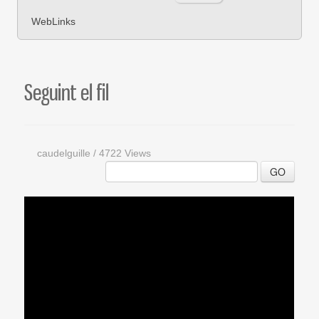
WebLinks
Seguint el fil
caudelguille
/
4722 Views
GO