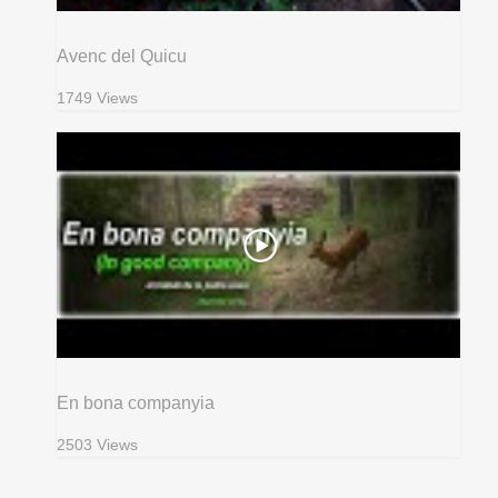
Avenc del Quicu
1749 Views
En bona companyia
2503 Views