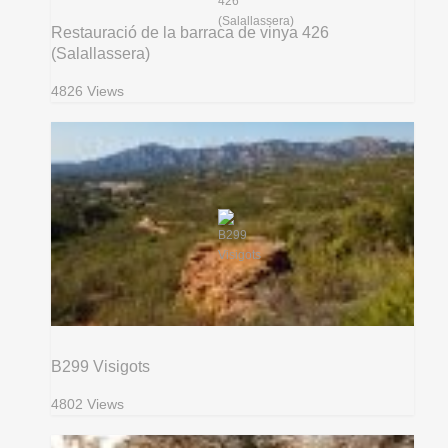
Restauració de la barraca de vinya 426
(Salallassera)
4826 Views
B299 Visigots
4802 Views