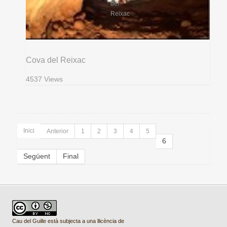
Cova del Reixac
4537 Views
Inici
Anterior
1
2
3
4
5
6
Següent
Final
Cau del Guille està subjecta a una llicència de