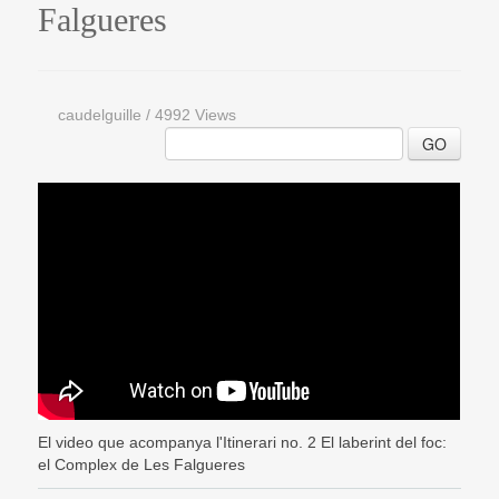
Falgueres
caudelguille
/
4992 Views
GO
El video que acompanya l'Itinerari no. 2 El laberint del foc:
el Complex de Les Falgueres