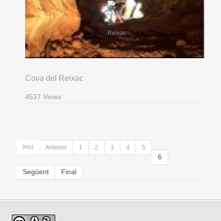
Cova del Reixac
4537 Views
Inici
Anterior
1
2
3
4
5
6
Següent
Final