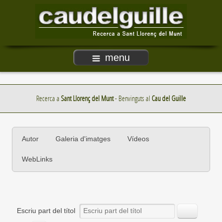
menu
Recerca a
Sant Llorenç del Munt
- Benvinguts al
Cau del Guille
Autor
Galeria d'imatges
Vídeos
WebLinks
Escriu part del títol