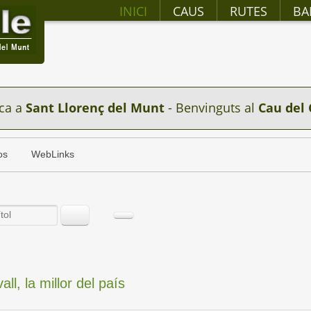
INICI
CAUS
RUTES
BA
ca a
Sant Llorenç del Munt
- Benvinguts al
Cau del 
os
WebLinks
l, la millor del país