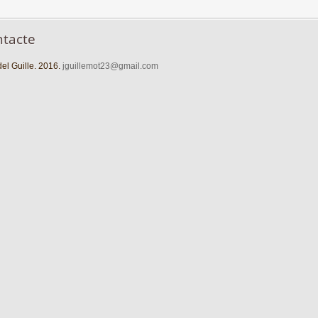
ntacte
el Guille. 2016.
jguillemot23@gmail.com