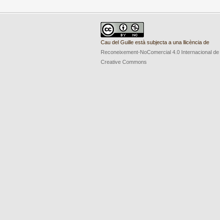
Cau del Guille està subjecta a una llicència de
Reconeixement-NoComercial 4.0 Internacional de
Creative Commons