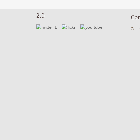
2.0
Co
Cau d