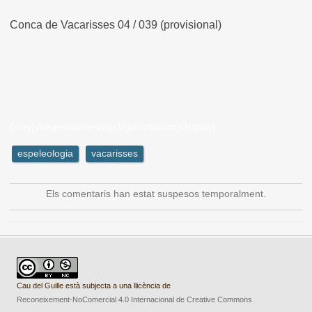
Conca de Vacarisses 04 / 039 (provisional)
{play}images/stories/mp3/giacchino.mp3{/play}
espeleologia
vacarisses
Els comentaris han estat suspesos temporalment.
Cau del Guille està subjecta a una llicència de
Reconeixement-NoComercial 4.0 Internacional de Creative Commons