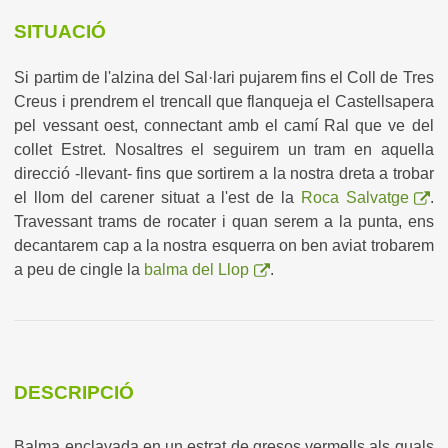
SITUACIÓ
Si partim de l'alzina del Sal·lari pujarem fins el Coll de Tres
Creus i prendrem el trencall que flanqueja el Castellsapera
pel vessant oest, connectant amb el camí Ral que ve del
collet Estret. Nosaltres el seguirem un tram en aquella
direcció -llevant- fins que sortirem a la nostra dreta a trobar
el llom del carener situat a l'est de la
Roca Salvatge
.
Travessant trams de rocater i quan serem a la punta, ens
decantarem cap a la nostra esquerra on ben aviat trobarem
a peu de cingle la
balma del Llop
.
DESCRIPCIÓ
Balma enclavada en un estrat de gresos vermells als quals