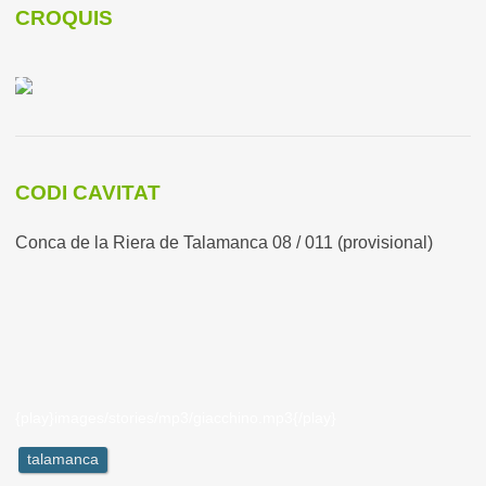
CROQUIS
CODI CAVITAT
Conca de la Riera de Talamanca 08 / 011 (provisional)
{play}images/stories/mp3/giacchino.mp3{/play}
talamanca