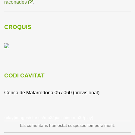
raconades
.
CROQUIS
CODI CAVITAT
Conca de Matarrodona 05 / 060 (provisional)
{play}images/stories/mp3/giacchino.mp3{/play}
Els comentaris han estat suspesos temporalment.