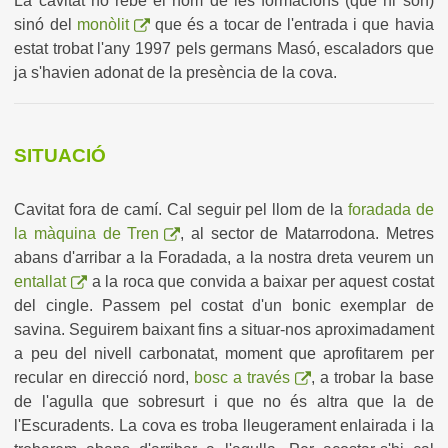
La cavitat no rebé el nom de les formacions (que hi són)
sinó del
monòlit
que és a tocar de l'entrada i que havia
estat trobat l'any 1997 pels germans Masó, escaladors que
ja s'havien adonat de la presència de la cova.
SITUACIÓ
Cavitat fora de camí. Cal seguir pel llom de la
foradada de
la màquina de Tren
, al sector de Matarrodona. Metres
abans d'arribar a la Foradada, a la nostra dreta veurem un
entallat
a la roca que convida a baixar per aquest costat
del cingle. Passem pel costat d'un bonic exemplar de
savina. Seguirem baixant fins a situar-nos aproximadament
a peu del nivell carbonatat, moment que aprofitarem per
recular en direcció nord,
bosc a través
, a trobar la base
de l'agulla que sobresurt i que no és altra que la de
l'Escuradents. La cova es troba lleugerament enlairada i la