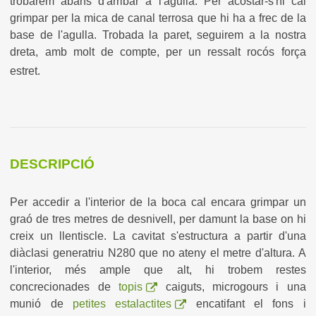
trobarem abans d'arribar a l'agulla. Per acostar-s'hi cal
grimpar per la mica de canal terrosa que hi ha a frec de la
base de l'agulla. Trobada la paret, seguirem a la nostra
dreta, amb molt de compte, per un ressalt rocós força
estret.
DESCRIPCIÓ
Per accedir a l'interior de la boca cal encara grimpar un
graó de tres metres de desnivell, per damunt la base on hi
creix un llentiscle. La cavitat s'estructura a partir d'una
diàclasi generatriu N280 que no ateny el metre d'altura. A
l'interior, més ample que alt, hi trobem restes
concrecionades de
topis
caiguts, microgours i una
munió de
petites estalactites
encatifant el fons i