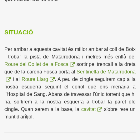
SITUACIÓ
Per arribar a aquesta cavitat és millor
arribar al coll de Boix
i trobar la pista de Matarrodona i metres més enllà del
Roure del Collet de la Fosca
sortir pel trencall a la dreta
que de
la carena Fosca porta al
Sentinella de Matarrodona
i al
Roure Llarg
.
A
peu de cingle seguirem cap a la
nostra esquerra seguint el coriol qu
e ens menaria a
l'Hospital de San
g
. Abans de travessar l'únic torrent que hi
ha, sortirem a la nostra esquerr
a a trobar la paret dle
cingle
.
Quan serem a la base, la
cavitat
s'obre rere un
munt d'arítjol.