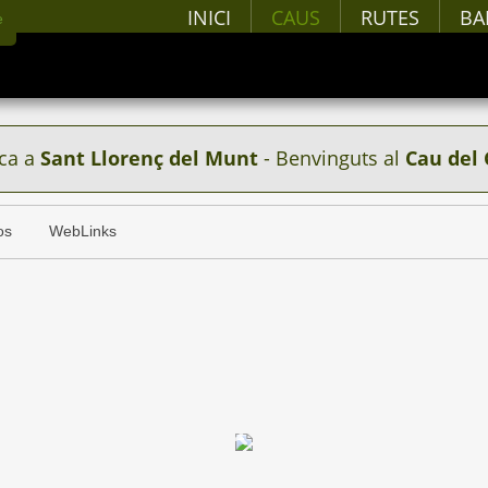
INICI
CAUS
RUTES
BA
ca a
Sant Llorenç del Munt
- Benvinguts al
Cau del 
os
WebLinks