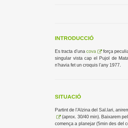
INTRODUCCIÓ
Es tracta d'una
cova
força peculia
singular vista cap el Pujol de Ma
n'havia fet un croquis l'any 1977.
SITUACIÓ
Partint de l'Alzina del Sal.lari, ani
(aprox. 30/40 min). Baixarem pel c
comença a planejar (5min des del col