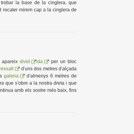
 trobar la base de la cinglera, que
t rocater mirem cap a la cinglera de
apareix
divid
ida
per u
n bloc
ressalt
d'uns dos metres d'alçada
ra
galeria
d'almenys 6 metres de
tra que s'obre a la nostra dreta i que
ntinua amb els sostre més baix, fins