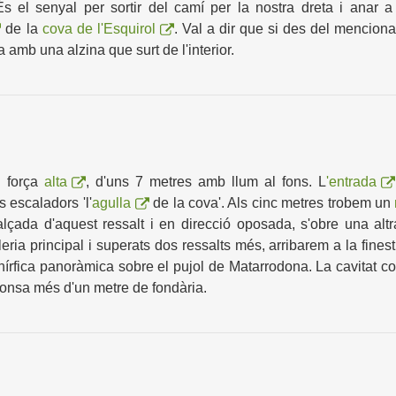
s el senyal per sortir del camí per la nostra dreta i anar a
de la
cova de l'Esquirol
. Val a dir que si des del menciona
 amb una alzina que surt de l'interior.
i força
alta
, d'uns 7 metres amb
llum al fons
. L
'entrada
ls esc
aladors
'l'
agulla
de la cova'.
Als cinc metres trobem un
lçada d'aquest ressalt i en direcció oposada, s'obre una alt
eria principal i superats dos ressalts més, arribarem a la fines
rfica panoràmica sobre el pujol de Matarrodona. La cavitat co
enfonsa més d'un metre de fondària.