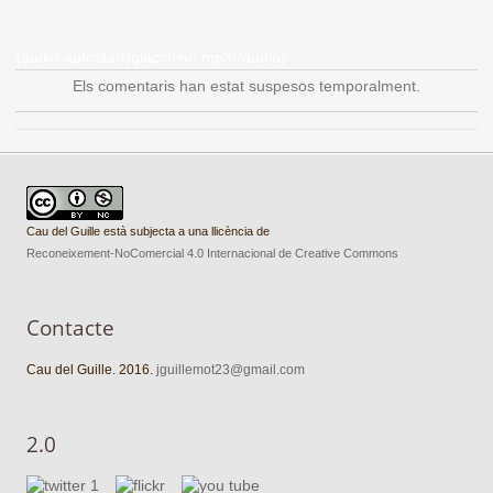
{audio autostart}giacchino.mp3{/audio}
Els comentaris han estat suspesos temporalment.
Cau del Guille està subjecta a una llicència de
Reconeixement-NoComercial 4.0 Internacional de Creative Commons
Contacte
Cau del Guille. 2016.
jguillemot23@gmail.com
2.0