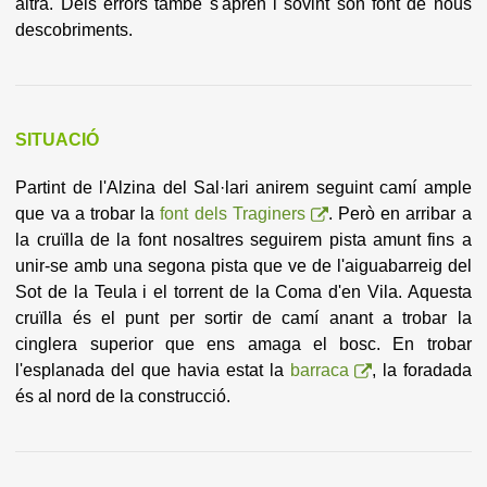
altra. Dels errors també s'aprèn i sovint són font de nous
descobriments.
SITUACIÓ
Partint de l'Alzina del Sal·lari anirem seguint camí ample
que va a trobar la
font dels Traginers
. Però en arribar a
la cruïlla de la font nosaltres seguirem pista amunt fins a
unir-se amb una segona pista que ve de l'aiguabarreig del
Sot de la Teula i el torrent de la Coma d'en Vila. Aquesta
cruïlla és el punt per sortir de camí anant a trobar la
cinglera superior que ens amaga el bosc. En trobar
l'esplanada del que havia estat la
barraca
, la foradada
és al nord de la construcció.