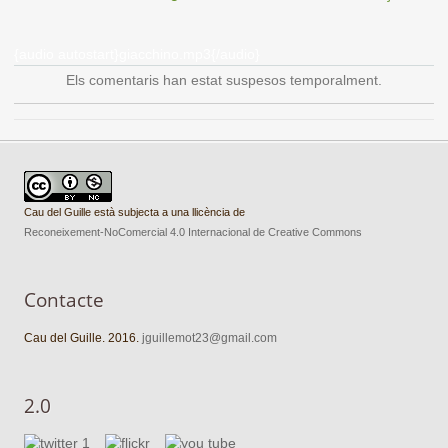
{audio autostart}giacchino.mp3{/audio}
Els comentaris han estat suspesos temporalment.
Cau del Guille està subjecta a una llicència de
Reconeixement-NoComercial 4.0 Internacional de Creative Commons
Contacte
Cau del Guille. 2016.
jguillemot23@gmail.com
2.0