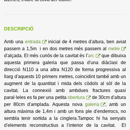
DESCRIPCIÓ
Amb una
entrada
inicial de 4 metres d'altura, ben aviat
passem a 1,5m i en dos metres més passem al
metre
d'alçada. El més curiós de la cavitat és l'
arc
que dibuixa
aquesta primera galeria que passa d'una diàclasi de
direcció N110 a una altra N120 de forma progressiva al
llarg d'aquests 10 primers metres, coincidint també amb un
augment de la quantitat i mida dels còdols al sòl de la
cavitat.
La connexió amb ambdues fractures quasi
paral·leles es fa per una petita
obertura
de 30cm d'altura
per 80cm d'amplada. Aquesta nova
galeria
, amb un
altura màxima de 1,4m i amb un fons ple d'enderrocs, no
sembla tenir sortida a la cinglera.Tampoc hi ha senyals
d'elements reconstructius a l'interior de la cavitat. El