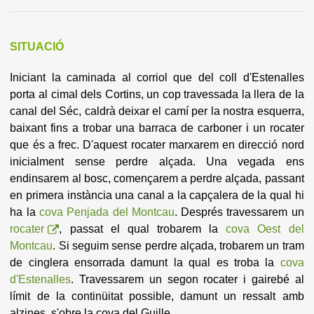
SITUACIÓ
Iniciant la caminada al corriol que del coll d'Estenalles
porta al cimal dels Cortins, un cop travessada la llera de la
canal del Séc, caldrà deixar el camí per la nostra esquerra,
baixant fins a trobar una barraca de carboner i un rocater
que és a frec. D'aquest rocater marxarem en direcció nord
inicialment sense perdre alçada. Una vegada ens
endinsarem al bosc, començarem a perdre alçada, passant
en primera instància una canal a la capçalera de la qual hi
ha la
cova Penjada del Montcau
. Després travessarem un
rocater
, passat el qual trobarem la
cova Oest del
Montcau
. Si seguim sense perdre alçada, trobarem un tram
de cinglera ensorrada damunt la qual es troba la
cova
d'Estenalles
. Travessarem un segon rocater i gairebé al
límit de la continüitat possible, damunt un ressalt amb
alzines, s'obre la cova del Guille.