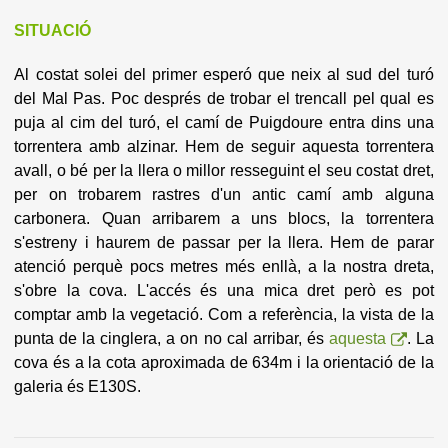
SITUACIÓ
Al costat solei del primer esperó que neix al sud del turó
del Mal Pas. Poc després de trobar el trencall pel qual es
puja al cim del turó, el camí de Puigdoure entra dins una
torrentera amb alzinar. Hem de seguir aquesta torrentera
avall, o bé per la llera o millor resseguint el seu costat dret,
per on trobarem rastres d'un antic camí amb alguna
carbonera. Quan arribarem a uns blocs, la torrentera
s'estreny i haurem de passar per la llera. Hem de parar
atenció perquè pocs metres més enllà, a la nostra dreta,
s'obre la cova. L'accés és una mica dret però es pot
comptar amb la vegetació. Com a referència, la vista de la
punta de la cinglera, a on no cal arribar, és
aquesta
. La
cova és a la cota aproximada de 634m i la orientació de la
galeria és E130S.