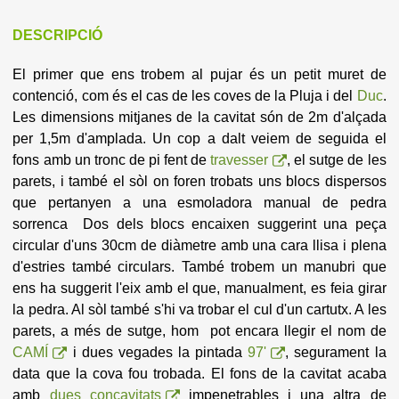
DESCRIPCIÓ
El primer que ens trobem al pujar és un petit muret de
contenció, com és el cas de les coves de la Pluja i del
Duc
.
Les dimensions mitjanes de la cavitat són de 2m d'alçada
per 1,5m d'amplada. Un cop a dalt veiem de seguida el
fons amb un tronc de pi fent de
travesser
, el sutge de les
parets, i també el sòl on foren trobats uns blocs dispersos
que pertanyen a una esmoladora manual de pedra
sorrenca Dos dels blocs encaixen suggerint una peça
circular d'uns 30cm de diàmetre amb una cara llisa i plena
d'estries també circulars. També trobem un manubri que
ens ha suggerit l'eix amb el que, manualment, es feia girar
la pedra. Al sòl també s'hi va trobar el cul d'un cartutx. A les
parets, a més de sutge, hom pot encara llegir el nom de
CAMÍ
i dues vegades la pintada
97'
, segurament la
data que la cova fou trobada. El fons de la cavitat acaba
amb
dues concavitats
impenetrables i una altra de