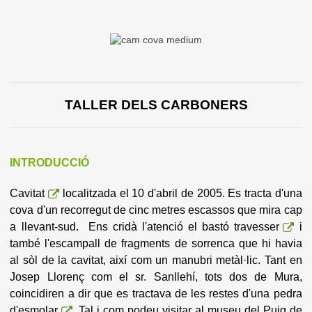
TALLER DELS CARBONERS
INTRODUCCIÓ
Cavitat
localitzada el 10 d'abril de 2005. Es tracta d'una
cova d'un recorregut de cinc metres escassos que mira cap
a llevant-sud. Ens cridà l'atenció el
bastó travesser
i
també l'escampall de fragments de sorrenca que hi havia
al sòl de la cavitat, així com un manubri metàl·lic. Tant en
Josep Llorenç com el sr. Sanllehí, tots dos de Mura,
coincidiren a dir que es tractava de les restes d'una
pedra
d'esmolar
. Tal i com podeu visitar al museu del Puig de