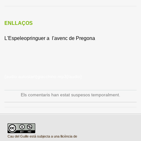
ENLLAÇOS
L'Espeleopringuer a l'avenc de Pregona
{audio autostart}giacchino.mp3{/audio}
Els comentaris han estat suspesos temporalment.
Cau del Guille està subjecta a una llicència de