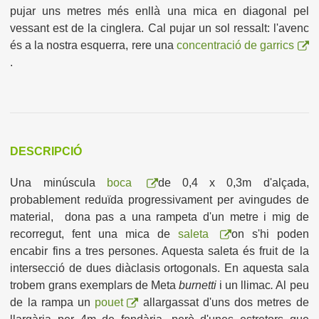
pujar uns metres més enllà una mica en diagonal pel
vessant est de la cinglera. Cal pujar un sol ressalt: l'avenc
és a la nostra esquerra, rere una
concentració de garrics
.
DESCRIPCIÓ
Una minúscula
boca
de 0,4 x 0,3m d'alçada,
probablement reduïda progressivament per avingudes de
material, dona pas a una rampeta d'un metre i mig de
recorregut, fent una mica de
saleta
on s'hi poden
encabir fins a tres persones. Aquesta saleta és fruit de la
intersecció de dues diàclasis ortogonals. En aquesta sala
trobem grans exemplars de Meta
burnetti
i un llimac
.
Al peu
de la rampa un
pouet
allargassat d'uns dos metres de