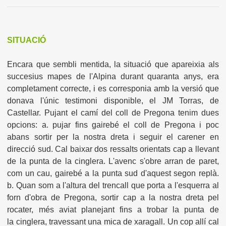
SITUACIÓ
Encara que sembli mentida, la situació que apareixia als
succesius mapes de l'Alpina durant quaranta anys, era
completament correcte, i es corresponia amb la versió que
donava l'únic testimoni disponible, el JM Torras, de
Castellar. Pujant el camí del coll de Pregona tenim dues
opcions: a. pujar fins gairebé el coll de Pregona i poc
abans sortir per la nostra dreta i seguir el carener en
direcció sud. Cal baixar dos ressalts orientats cap a llevant
de la punta de la cinglera. L'avenc s'obre arran de paret,
com un cau, gairebé a la punta sud d'aquest segon replà.
b. Quan som a l'altura del trencall que porta a l'esquerra al
forn d'obra de Pregona, sortir cap a la nostra dreta pel
rocater, més aviat planejant fins a trobar la punta de
la cinglera, travessant una mica de xaragall. Un cop allí cal