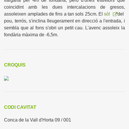
llargària per 4m de fondària, però d'unes estretors que
coincidint amb les dues intercalacions de gresos,
assoleixen amplades de fins a tan sols 25cm. El
sòl
del
pou, terrós, s'inclina lleugerament en direcció a l'entrada, i
sembla que al fons s'obri un petit cau. L'avenc assoleix la
fondària màxima de -6,5m.
CROQUIS
CODI CAVITAT
Conca de la Vall d'Horta 09 / 001