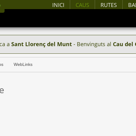
INICI
CAUS
RUTES
BA
ca a
Sant Llorenç del Munt
- Benvinguts al
Cau del 
os
WebLinks
e