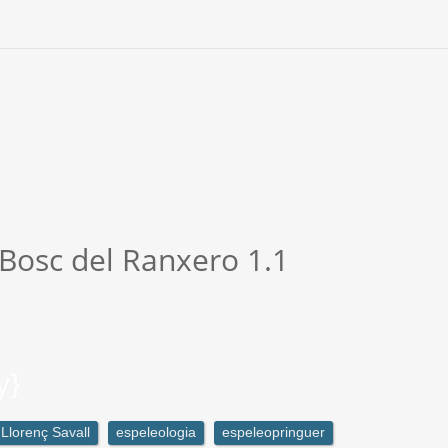
 Bosc del Ranxero 1.1
y}
Llorenç Savall
espeleologia
espeleopringuer