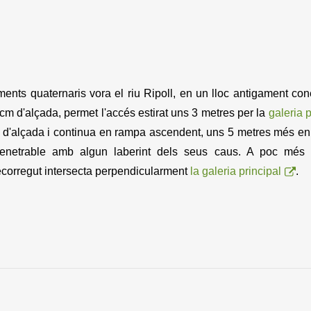
nts quaternaris vora el riu Ripoll, en un lloc antigament c
m d'alçada, permet l'accés estirat uns 3 metres per la
galeria p
 d'alçada i continua en rampa ascendent, uns 5 metres més enl
penetrable amb algun laberint dels seus caus. A poc més 
corregut intersecta perpendicularment
la galeria principal
.