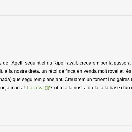
es de l'Agell, seguint el riu Ripoll avall, creuarem per la pass
lt, a la nostra dreta, un rètol de finca en venda molt rovellat, és 
da) que seguirem planejant. Creuarem un torrent i no gaires m
 força marcat.
La cova
s'obre a la nostra dreta, a la base d'un r