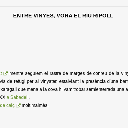
ENTRE VINYES, VORA EL RIU RIPOLL
t
mentre seguíem el rastre de marges de conreu de la vin
vís de refugi per al vinyater, estalviant la presència d'una ba
Al xaragall que mena a la cova hi vam trobar semienterrada un
e XX
a Sabadell
.
 de calç
molt malmès.