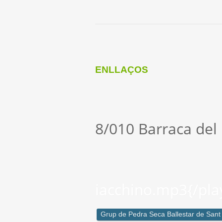
ENLLAÇOS
8/010 Barraca del
iacchino.mp3{/pla
Grup de Pedra Seca Ballestar de Sant 