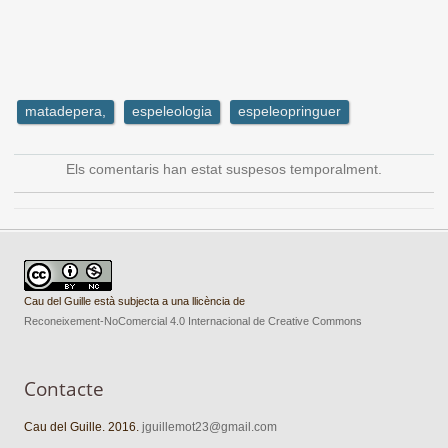
matadepera,
espeleologia
espeleopringuer
Els comentaris han estat suspesos temporalment.
Cau del Guille està subjecta a una llicència de
Reconeixement-NoComercial 4.0 Internacional de Creative Commons
Contacte
Cau del Guille. 2016.
jguillemot23@gmail.com