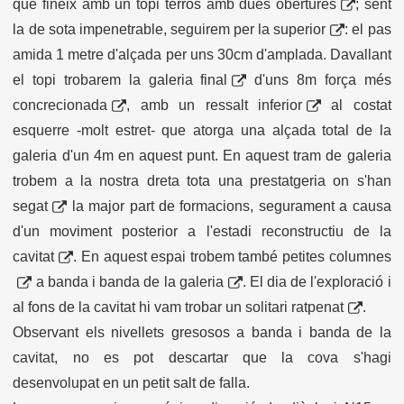
que fineix amb un topi terrós amb
dues obertures
; sent
la de sota impenetrable, seguirem per
la superior
: el pas
amida 1 metre d'alçada per uns 30cm d'amplada. Davallant
el topi trobarem la
galeria final
d'uns 8m força més
concrecionada
, amb un
ressalt inferior
al costat
esquerre -molt estret- que atorga una alçada total de la
galeria d'un 4m en aquest punt. En aquest tram de galeria
trobem a la nostra dreta tota una prestatgeria on s'han
segat
la major part de formacions, segurament a causa
d'un moviment posterior a l'estadi reconstructiu de la
cavitat
. En aquest espai trobem també
petites columnes
a banda i banda de la
galeria
. El dia de l'exploració i
al fons de la cavitat hi vam trobar un
solitari ratpenat
.
Observant els nivellets gresosos a banda i banda de la
cavitat, no es pot descartar que la cova s'hagi
desenvolupat en un petit salt de falla.