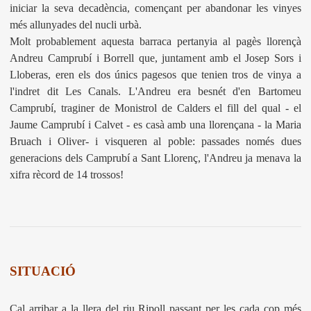
iniciar la seva decadència, començant per abandonar les vinyes
més allunyades del nucli urbà.
Molt probablement aquesta barraca pertanyia al pagès llorençà
Andreu Camprubí i Borrell que, juntament amb el Josep Sors i
Lloberas, eren els dos únics pagesos que tenien tros de vinya a
l'indret dit Les Canals. L'Andreu era besnét d'en Bartomeu
Camprubí, traginer de Monistrol de Calders el fill del qual - el
Jaume Camprubí i Calvet - es casà amb una llorençana - la Maria
Bruach i Oliver- i visqueren al poble: passades només dues
generacions dels Camprubí a Sant Llorenç, l'Andreu ja menava la
xifra rècord de 14 trossos!
SITUACIÓ
Cal arribar a la llera del riu Ripoll passant per les cada cop més