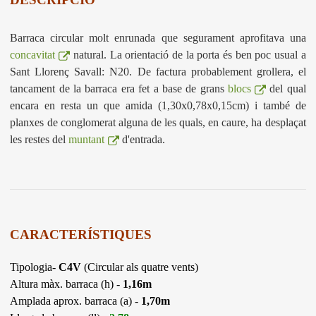
Barraca circular molt enrunada que segurament aprofitava una
concavitat
natural. La orientació de la porta és ben poc usual a
Sant Llorenç Savall: N20. De factura probablement grollera, el
tancament de la barraca era fet a base de grans
blocs
del qual
encara en resta un que amida (1,30x0,78x0,15cm) i també de
planxes de conglomerat alguna de les quals, en caure, ha desplaçat
les restes del
muntant
d'entrada.
CARACTERÍSTIQUES
Tipologia-
C4V
(Circular als quatre vents)
Altura màx. barraca (h) -
1,16m
Amplada aprox. barraca (a) -
1,70m