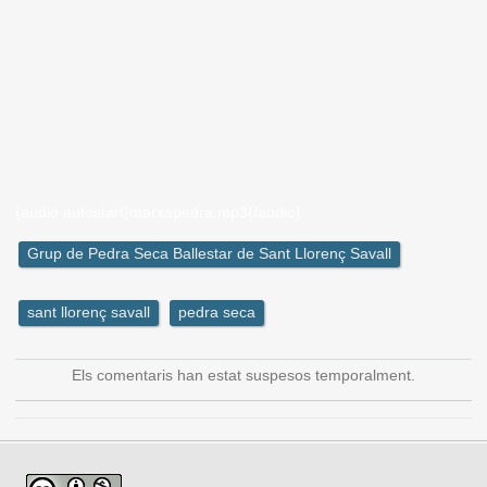
{audio autostart}marxapedra.mp3{/audio}
Grup de Pedra Seca Ballestar de Sant Llorenç Savall
sant llorenç savall
pedra seca
Els comentaris han estat suspesos temporalment.