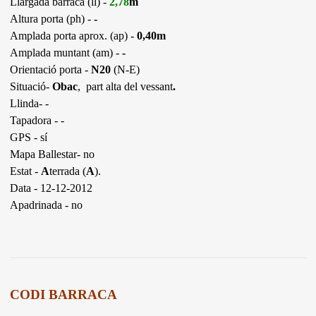
Llargada barraca (ll) -
2,78
m
Altura porta (ph) -
-
Amplada porta aprox. (ap) -
0,40m
Amplada muntant (am) -
-
Orientació porta -
N20
(N-E)
Situació-
Obac
, part alta del vessant
.
Llinda- -
Tapadora - -
GPS - sí
Mapa Ballestar- no
Estat -
A
terrada (
A
).
Data - 12-12-2012
Apadrinada - no
CODI BARRACA