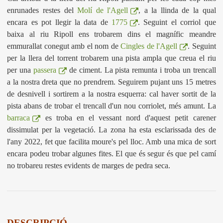
enrunades restes del
Molí de l'Agell
, a la llinda de la qual
encara es pot llegir la data de
1775
. Seguint el corriol que
baixa al riu Ripoll ens trobarem dins el magnífic meandre
emmurallat conegut amb el nom de
Cingles de l'Agell
. Seguint
per la llera del torrent trobarem una pista ampla que creua el riu
per una
passera
de ciment. La pista remunta i troba un trencall
a la nostra dreta que no prendrem. Seguirem pujant uns 15 metres
de desnivell i sortirem a la nostra esquerra: cal haver sortit de la
pista abans de trobar el trencall d'un nou corriolet, més amunt. La
barraca
es troba en el vessant nord d'aquest petit carener
dissimulat per la vegetació. La zona ha esta esclarissada des de
l'any 2022, fet que facilita moure's pel lloc. Amb una mica de sort
encara podeu trobar algunes fites. El que és segur és que pel camí
no trobareu restes evidents de marges de pedra seca.
DESCRIPCIÓ