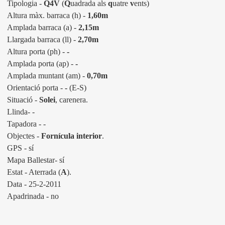
Tipologia -
Q4V
(
Q
uadrada als
q
uatre
v
ents)
Altura màx. barraca (h) -
1,60m
Amplada barraca (a) -
2,15
m
Llargada barraca (ll) -
2,70
m
Altura porta (ph) -
-
Amplada porta (ap) -
-
Amplada muntant (am) -
0,70m
Orientació porta -
-
(E-S)
Situació -
Solei
, carenera.
Llinda- -
Tapadora - -
Objectes -
Fornícula interior
.
GPS - sí
Mapa Ballestar- sí
Estat - Aterrada (
A
).
Data - 25-2-2011
Apadrinada - no