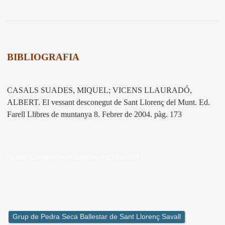
BIBLIOGRAFIA
CASALS SUADES, MIQUEL; VICENS LLAURADÓ,
ALBERT. El vessant desconegut de Sant Llorenç del Munt. Ed.
Farell Llibres de muntanya 8. Febrer de 2004. pàg. 173
{audio autostart}marxapedra.mp3{/audio}
Grup de Pedra Seca Ballestar de Sant Llorenç Savall