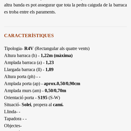
altra banda es pot assegurar que tota la pedra caiguda de la barraca
es troba entre els paraments.
CARACTERÍSTIQUES
Tipologia-
R4V
(Rectangular als quatre vents)
Altura barraca (h) -
1,22m (màxima)
Amplada barraca (a) -
1,23
Llargada barraca (ll) -
1,89
Altura porta (ph) -
-
Amplada porta (ap) -
aprox.0,50/0,90cm
Amplada murs (am) -
0,50/0,70m
Orientació porta -
S195
(S-W)
Situació-
Solei
, propera al
camí.
Llinda- -
Tapadora - -
Objectes-