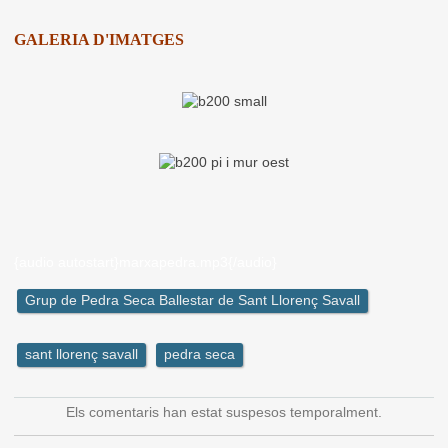
GALERIA D'IMATGES
{audio autostart}marxapedra.mp3{/audio}
Grup de Pedra Seca Ballestar de Sant Llorenç Savall
sant llorenç savall
pedra seca
Els comentaris han estat suspesos temporalment.