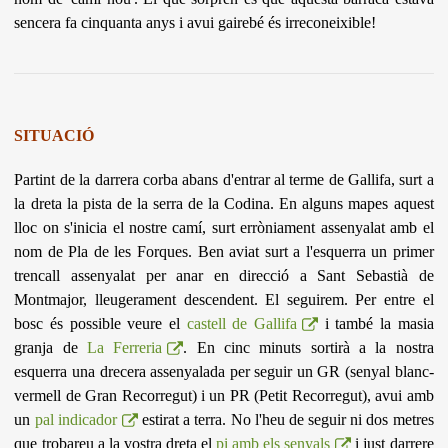
sencera fa cinquanta anys i avui gairebé és irreconeixible!
SITUACIÓ
Partint de
la darrera corba abans d'entrar al terme de Gallifa, surt a
la dreta la pista de la serra de la Codina. En alguns mapes aquest
lloc on s'inicia el nostre camí, surt erròniament assenyalat amb el
nom de Pla de les Forques. Ben aviat surt a l'esquerra un primer
trencall assenyalat per anar en direcció a Sant Sebastià de
Montmajor, lleugerament descendent. El seguirem. Per entre el
bosc és possible veure el
castell de Gallifa
i també la masia
granja de
La Ferreria
. En cinc minuts sortirà a la nostra
esquerra
una drecera assenyalada per seguir un GR (senyal blanc-
vermell de Gran Recorregut) i un PR (Petit Recorregut), avui amb
un
pal indicador
estirat a terra. No l'heu de seguir ni dos metres
que trobareu a la vostra dreta el
pi amb els senyals
i just darrere