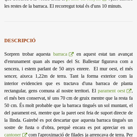
les restes de la barraca.
El recorregut total és d'uns 10 minuts.
DESCRIPCIÓ
Sorpren trobar aquesta
barraca
en aquest estat tan avançat
d'enrunament quan als mapes del Sr. Ballestar figurava com a
sencera, i estem parlant de 50 anys enrere. El mur oest, el més
sencer, aixeca 1,22m de terra.
Tant la forma exterior com la
interior evidencien que es tractava d'una barraca de planta
rectangular, gens comuna al nostre territori. El
parament oest
,
el més ben conservat, té uns 70 cm de gruix mentre que la resta fa
50 cm. És molt probable que la barraca tingués un sol muntant, el
del parament est, mentre que la paret oest feia de suport directe de
la llinda. Gairebé es pot descartar que aquesta barraca tingués un
sostre de fusta o d'obra, perquè encara es pot apreciar en un
cantoner
com l'aproximació de filades ja arrencava de terra. Per