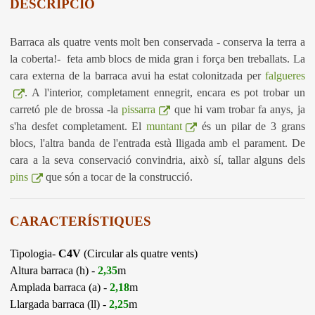
DESCRIPCIÓ
Barraca als quatre vents molt ben conservada - conserva la terra a
la coberta!- feta amb blocs de mida gran i força ben treballats. La
cara externa de la barraca avui ha estat colonitzada per
falgueres
. A l'interior, completament ennegrit, encara es pot trobar un
carretó ple de brossa -la
pissarra
que hi vam trobar fa anys, ja
s'ha desfet completament. El
muntant
és un pilar de 3 grans
blocs, l'altra banda de l'entrada està lligada amb el parament. De
cara a la seva conservació convindria, això sí, tallar alguns dels
pins
que són a tocar de la construcció.
CARACTERÍSTIQUES
Tipologia-
C4V
(Circular als quatre vents)
Altura barraca (h) -
2,35
m
Amplada barraca (a) -
2,18
m
Llargada barraca (ll) -
2,25
m