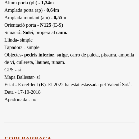
Altura porta (ph) -
1,34
m
Amplada porta (ap) -
0,64
m
Amplada muntant (am) -
0,55
m
Orientació porta -
N125
(E-S)
Situació-
Solei
, propera al
camí.
Llinda- simple
Tapadora - simple
Objectes-
pedrís interior
,
sutge
, carro de paleta, pissarra, ampolla
de vi, cullereta, llaunes, runam.
GPS - sí
Mapa Ballestar- sí
Estat - Excel·lent (
E
). El 2022 ha estat estassada pel Valentí Solà.
Data - 17-10-2018
Apadrinada - no
CODI BARRACA