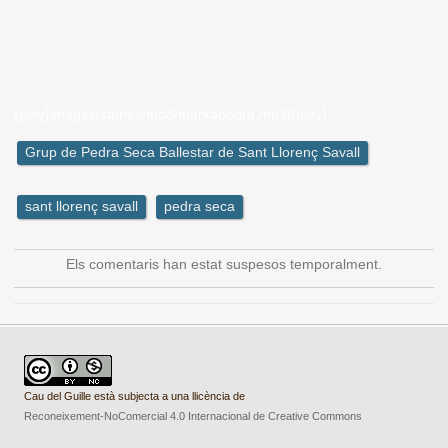
{play}images/stories/mp3/marxapedra.mp3{/play}
Grup de Pedra Seca Ballestar de Sant Llorenç Savall
sant llorenç savall
pedra seca
Els comentaris han estat suspesos temporalment.
Cau del Guille està subjecta a una llicència de
Reconeixement-NoComercial 4.0 Internacional de Creative Commons