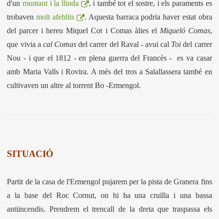
d'un
muntant i la llinda
, i també tot el sostre, i els paraments es
trobaven
molt afeblits
. Aquesta barraca podria haver estat obra
del parcer i hereu Miquel Cot i Comas àlies el
Miqueló Comas
,
que vivia a
cal Comas
del carrer del Raval - avui cal
Toi
del carrer
Nou - i que el 1812 - en plena guerra del Francès - es va casar
amb Maria Valls i Rovira. A més del tros a Salallassera també en
cultivaven un altre al torrent Bo -Ermengol.
SITUACIÓ
Partit de la casa de l'Ermengol pujarem per la pista de Granera fins
a la base del Roc Cornut, on hi ha una cruïlla i una bassa
antiincendis. Prendrem el trencall de la dreta que traspassa els