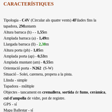
CARACTERÍSTIQUES
Tipologia -
C4V
(Circular als quatre vents)
4F
ilades fins la
tapadora,
2M
untants
Altura barraca (h) -
- 1,55
m
Amplada barraca (a) -
1,49
m
Llargada barraca (ll) -
2,38
m
Altura porta (ph) -
1,05
m
Amplada porta (ap) -
0,53
m
Amplada muntant (am) -
0,55
m
Orientació porta -
N262
(S-W)
Situació - Solei, carenera, propera a la pista.
Llinda - simple
Tapadora - múltiple
Objectes - tancament en
cremallera
,
sortida
de
fums
,
ceràmica
,
cul d'ampolla
de vidre, pot de registre.
GPS - sí
Mapa Ballestar - sí