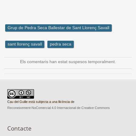
Grup de Pedra Seca Ballestar de Sant Llorenç Savall
sant llorenç savall
pedra seca
Els comentaris han estat suspesos temporalment.
Cau del Guille està subjecta a una llicència de
Reconeixement-NoComercial 4.0 Internacional de Creative Commons
Contacte