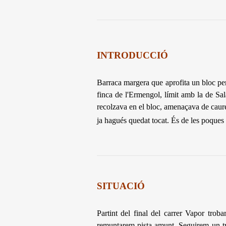
INTRODUCCIÓ
Barraca margera que aprofita un bloc per
finca de l'Ermengol, límit amb la de Sa
recolzava en el bloc, amenaçava de caure 
ja hagués quedat tocat. És de les poques
SITUACIÓ
Partint del final del carrer Vapor trob
remuntarem pista amunt. Seguirem un tram