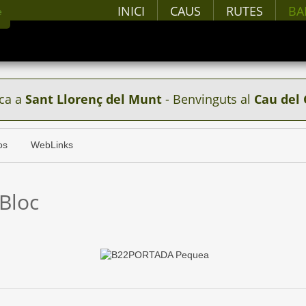
INICI
CAUS
RUTES
BA
ca a
Sant Llorenç del Munt
- Benvinguts al
Cau del 
os
WebLinks
 Bloc