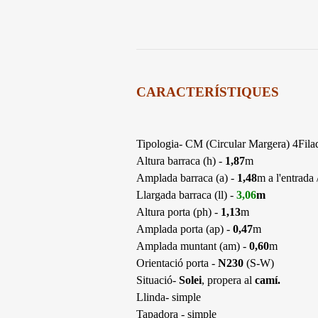
CARACTERÍSTIQUES
Tipologia- CM (Circular Margera) 4Filad
Altura barraca (h) -
1,87
m
Amplada barraca (a) -
1,48
m a l'entrada 
Llargada barraca (ll) -
3,06
m
Altura porta (ph) -
1,13
m
Amplada porta (ap) -
0,47
m
Amplada muntant (am) -
0,60
m
Orientació porta -
N230
(S-W)
Situació-
Solei
, propera al
camí.
Llinda- simple
Tapadora - simple