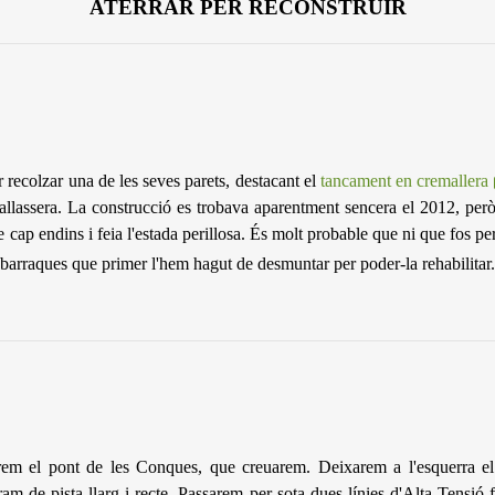
ATERRAR PER RECONSTRUIR
 recolzar una de les seves parets, destacant el
tancament en cremallera
lallassera. La construcció es trobava aparentment sencera el 2012, per
cap endins i feia l'estada perillosa. És molt probable que ni que fos p
 barraques que primer l'hem hagut de desmuntar per poder-la rehabilitar.
arem el pont de les Conques, que creuarem. Deixarem a l'esquerra el 
 de pista llarg i recte. Passarem per sota dues línies d'Alta Tensió 