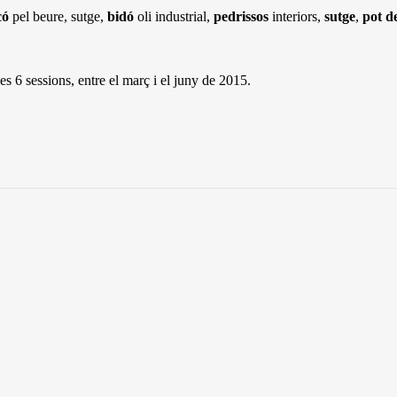
có
pel beure, sutge,
bidó
oli industrial,
pedrissos
interiors,
sutge
,
pot de
s 6 sessions, entre el març i el juny de 2015.