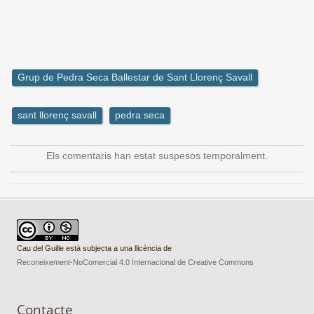
Grup de Pedra Seca Ballestar de Sant Llorenç Savall
sant llorenç savall
pedra seca
Els comentaris han estat suspesos temporalment.
Cau del Guille està subjecta a una llicència de
Reconeixement-NoComercial 4.0 Internacional de Creative Commons
Contacte