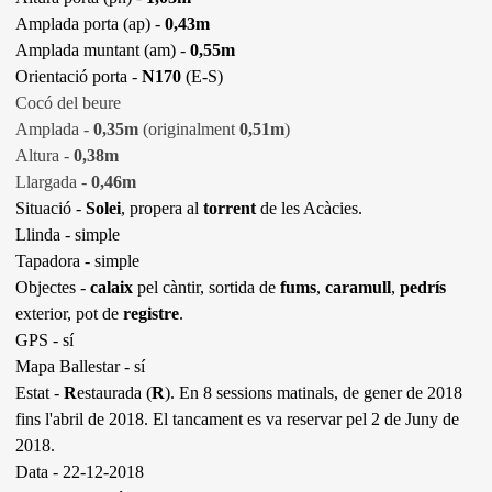
Amplada porta (ap) -
0,43m
Amplada muntant (am) -
0,55m
Orientació porta -
N170
(E-S)
Cocó del beure
Amplada -
0,35m
(originalment
0,51m
)
Altura -
0,38m
Llargada -
0,46m
Situació -
Solei
, propera al
torrent
de les Acàcies.
Llinda - simple
Tapadora - simple
Objectes -
calaix
pel càntir, sortida de
fums
,
caramull
,
pedrís
exterior, pot de
registre
.
GPS - sí
Mapa Ballestar - sí
Estat -
R
estaurada (
R
). En 8 sessions matinals, de gener de 2018
fins l'abril de 2018. El tancament es va reservar pel 2 de Juny de
2018.
Data - 22-12-2018