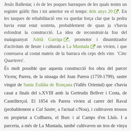
Jesús Ballestar, i és de les poques barraques de les quals tenim un
registre gràfic fins i tot anterior en el temps:
dels anys 20
. En
les tasques de rehabilitació ens va quedar força clar que la pedra
havia estat estat sostreta
, probablement de quan ja s'havia
esfondrat la construcció. La idea de reconstruir-la fou del
malaguanyat
Adrià Garriga
, promotor i dinamitzador
d'activitats de lleure i culturals a
La Muntada
on vivien, i que
conreuava al costat mateix de la barraca els ceps dels vins '
Cinc
Quarteres
'.
És molt possible que aquesta construcció fos obra del parcer
Vicenç Parera, de la nissaga del Joan Parera (1759-1799), sastre
vingut de
Santa Eulàlia de Ronçana
(Vallès Oriental) que s'havia
casat a finals del s.XVIII amb la Gertrudis Bellver i Costa, de
Castellterçol. El 1854 els Parera vivien al carrer del Raval
(probablement a
Cal Sastre,
a l'actual c/Nou), i cultivaven trossos
en propietat a Collbarra, el Burc i al Camps d'en Lluís. I a
parceria, a més de La Muntada, també cultivaven un tros de vinya