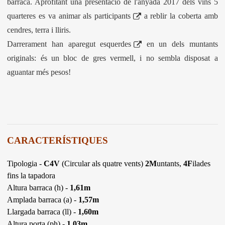
barraca. Aprofitant una presentació de l'anyada 2017 dels
vins 5
quarteres
es va animar als
participants
a reblir la coberta amb
cendres, terra i lliris.
Darrerament han aparegut
esquerdes
en un dels muntants
originals: és un bloc de gres vermell, i no sembla disposat a
aguantar més pesos!
CARACTERÍSTIQUES
Tipologia -
C4V
(Circular als quatre vents)
2M
untants,
4F
ilades
fins la tapadora
Altura barraca (h) -
1,61m
Amplada barraca (a) -
1,57m
Llargada barraca (ll) -
1,60m
Altura porta (ph) -
1,03m