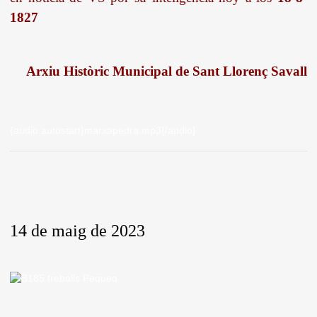
1827
Arxiu Històric Municipal de Sant Llorenç Savall
{audio autostart}marxapedra.mp3{/audio}
14 de maig de 2023