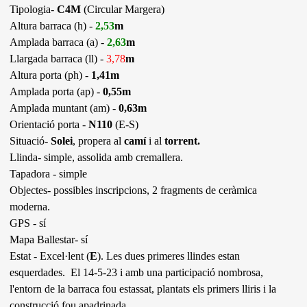
Tipologia-
C4M
(Circular Margera)
Altura barraca (h) -
2,53
m
Amplada barraca (a) -
2,63
m
Llargada barraca (ll) -
3,78
m
Altura porta (ph) -
1,41m
Amplada porta (ap) -
0,55m
Amplada muntant (am) -
0,63m
Orientació porta -
N110
(E-S)
Situació-
Solei
, propera al
camí
i al
torrent.
Llinda- simple, assolida amb cremallera.
Tapadora - simple
Objectes- possibles inscripcions, 2 fragments de ceràmica
moderna.
GPS - sí
Mapa Ballestar- sí
Estat - Excel·lent (
E
). Les dues primeres llindes estan
esquerdades. El 14-5-23 i amb una participació nombrosa,
l'entorn de la barraca fou estassat, plantats els primers lliris i la
construcció fou apadrinada.