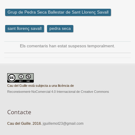
Grup de Pedra Seca Ballestar de Sant Llorenç Savall
sant llorenç savall
pedra seca
Els comentaris han estat suspesos temporalment.
Cau del Guille està subjecta a una llicència de
Reconeixement-NoComercial 4.0 Internacional de Creative Commons
Contacte
Cau del Guille. 2016.
jguillemot23@gmail.com