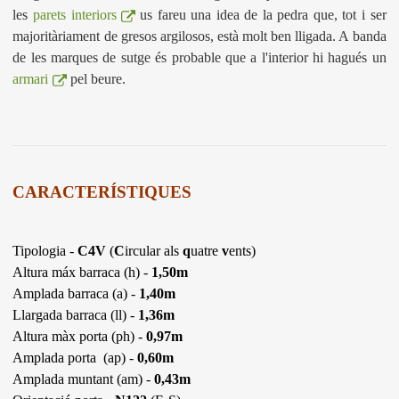
les
parets interiors
us fareu una idea de la pedra que, tot i ser
majoritàriament de gresos argilosos, està molt ben lligada. A banda
de les marques de sutge és probable que a l'interior hi hagués un
armari
pel beure.
CARACTERÍSTIQUES
Tipologia -
C4V
(
C
ircular als
q
uatre
v
ents)
Altura máx barraca (h) -
1,50m
Amplada barraca (a) -
1,40m
Llargada barraca (ll) -
1,36m
Altura màx porta (ph) -
0,97m
Amplada porta (ap) -
0,60m
Amplada muntant (am) -
0,43m