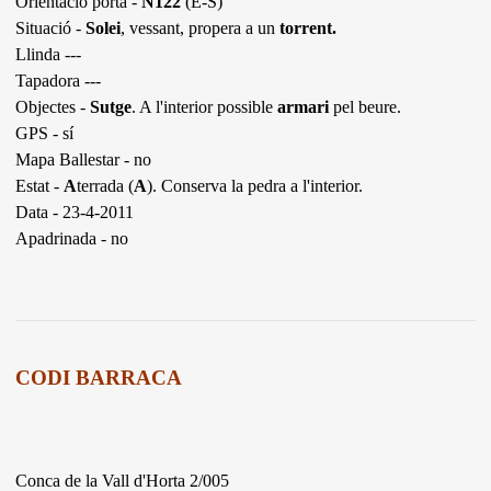
Orientació porta -
N122
(E-S)
Situació -
Solei
, vessant, propera a un
torrent.
Llinda ---
Tapadora ---
Objectes -
Sutge
. A l'interior possible
armari
pel beure.
GPS - sí
Mapa Ballestar - no
Estat -
A
terrada (
A
). Conserva la pedra a l'interior.
Data - 23-4-2011
Apadrinada - no
CODI BARRACA
Conca de la Vall d'Horta 2/005