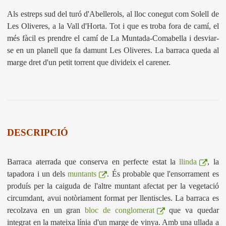
Als estreps sud del turó d'Abellerols, al lloc conegut com Solell de
Les Oliveres, a la Vall d'Horta. Tot i que es troba fora de camí, el
més fàcil es prendre el camí de La Muntada-Comabella i desviar-
se en un planell que fa damunt Les Oliveres. La barraca queda al
marge dret d'un petit torrent que divideix el carener.
DESCRIPCIÓ
Barraca aterrada que conserva en perfecte estat la
llinda
, la
tapadora i un dels
muntants
. És probable que l'ensorrament es
produís per la caiguda de l'altre muntant afectat per la vegetació
circumdant, avui notòriament format per llentiscles. La barraca es
recolzava en un gran
bloc de conglomerat
que va quedar
integrat en la mateixa línia d'un marge de vinya. Amb una ullada a