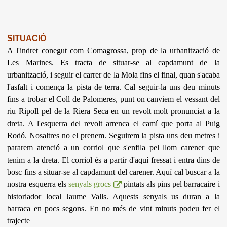
SITUACIÓ
A l'indret conegut com Comagrossa, prop de la urbanització de
Les Marines. Es tracta de situar-se al capdamunt de la
urbanització, i seguir el carrer de la Mola fins el final, quan s'acaba
l'asfalt i comença la pista de terra. Cal seguir-la uns deu minuts
fins a trobar el Coll de Palomeres, punt on canviem el vessant del
riu Ripoll pel de la Riera Seca en un revolt molt pronunciat a la
dreta. A l'esquerra del revolt arrenca el camí que porta al Puig
Rodó. Nosaltres no el prenem. Seguirem la pista uns deu metres i
pararem atenció a un corriol que s'enfila pel llom carener que
tenim a la dreta. El corriol és a partir d'aquí fressat i entra dins de
bosc fins a situar-se al capdamunt del carener. Aquí cal buscar a la
nostra esquerra els
senyals grocs
pintats als pins pel barracaire i
historiador local Jaume Valls. Aquests senyals us duran a la
barraca en pocs segons.
En no més de vint minuts podeu fer el
trajecte
.