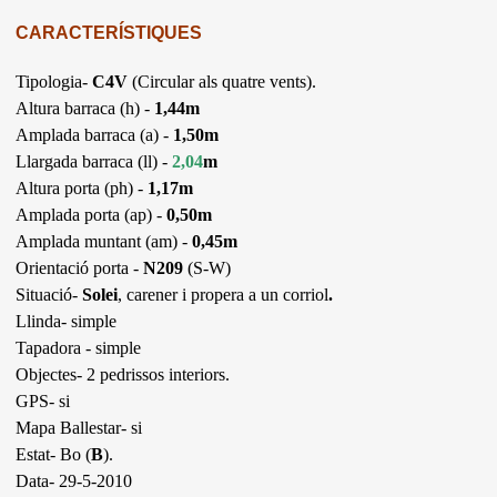
CARACTERÍSTIQUES
Tipologia-
C4V
(Circular als quatre vents).
Altura barraca (h) -
1,44m
Amplada barraca (a) -
1,50m
Llargada barraca (ll) -
2,04
m
Altura porta (ph) -
1,17m
Amplada porta (ap) -
0,50m
Amplada muntant (am) -
0,45m
Orientació porta -
N209
(S-W)
Situació-
Solei
, carener i propera a un corriol
.
Llinda- simple
Tapadora - simple
Objectes- 2 pedrissos interiors.
GPS- si
Mapa Ballestar- si
Estat- Bo (
B
).
Data- 29-5-2010