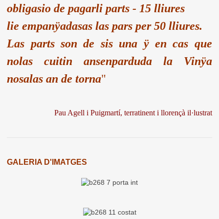
obligasio de pagarli parts - 15 lliures
lie empanÿadasas las pars per 50 lliures.
Las parts son de sis una ÿ en cas que
nolas cuitin ansenparduda la Vinÿa
nosalas an de torna
"
Pau Agell i Puigmartí, terratinent i llorençà il·lustrat
GALERIA D'IMATGES