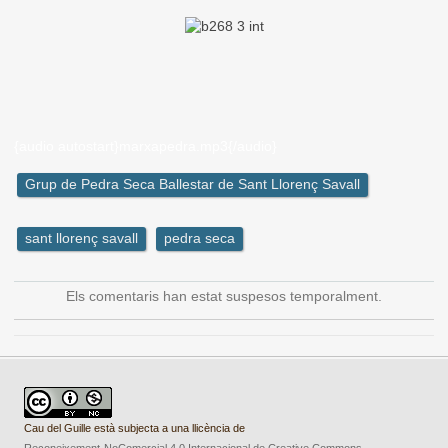
{audio autostart}marxapedra.mp3{/audio}
Grup de Pedra Seca Ballestar de Sant Llorenç Savall
sant llorenç savall
pedra seca
Els comentaris han estat suspesos temporalment.
Cau del Guille està subjecta a una llicència de