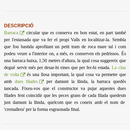
DESCRIPCIÓ
Barraca
circular que es conserva en bon estat, en part també
per l'estassada que va fer el propi Valls en localitzar-la. Sembla
que fou bastida aprofitant un petit tram de roca mare tal i com
podeu veure a l'interior on, a més, es conserven els pedrissos. És
una barraca baixa, 1,50 metres d'altura, la qual cosa suggereix que
degué servir més per desar-hi eines que per fer-hi estada.
La clau
de volta
és una llosa important, la qual cosa va permetre que
amb
dues filades
per damunt la llinda, la barraca quedés
tancada. Fixeu-vos que el constructor va pujar aquestes dues
filades fent coincidir que les peces grans de cada filada quedesin
just damunt la llinda, quelcom que es coneix amb el nom de
'cremallera' per la forma esgraonada final.